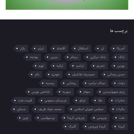
برچسب ها
آمریکا
ارز
استقلال
اقتصاد
ایران
بازار
بانک
بانک مرکزی
برجام
بنزین
بودجه
بورس
تحریم
ترامپ
ترکیه
تورم
حسن روحانی
حمیدرضا نقاشیان
خودرو
دلار
دولت
دونالد ترامپ
روحانی
روسیه
رژیم صهیونیستی
سهام
سوریه
شاخص بورس
صادرات
طلا
عراق
عربستان سعودی
قیمت نفت
مالیات
مجلس شورای اسلامی
محمد جواد ظریف
مسکن
نفت
ویروس
ویروس کرونا
پرسپولیس
چین
کرونا
کرونا ویروس
گمرک