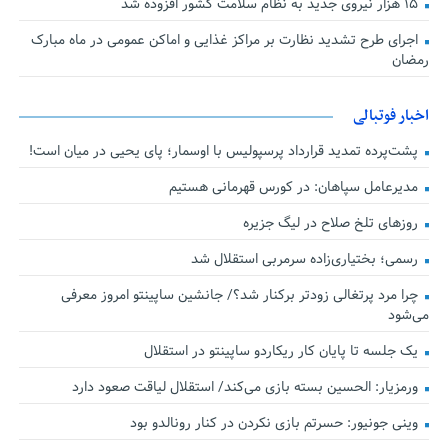
۱۵ هزار نیروی جدید به نظام سلامت کشور افزوده شد
اجرای طرح تشدید نظارت بر مراکز غذایی و اماکن عمومی در ماه مبارک
رمضان
اخبار فوتبالی
پشت‌پرده تمدید قرارداد پرسپولیس با اوسمار؛ پای یحیی در میان است!
مدیرعامل سپاهان: در کورس قهرمانی هستیم
روزهای تلخ صلاح در لیگ جزیره
رسمی؛ بختیاری‌زاده سرمربی استقلال شد
چرا مرد پرتغالی زودتر برکنار شد؟/ جانشین ساپینتو امروز معرفی
می‌شود
یک جلسه تا پایان کار ریکاردو ساپینتو در استقلال
ورمزیار: الحسین بسته بازی می‌کند/ استقلال لیاقت صعود دارد
وینی جونیور: حسرتم بازی نکردن در کنار رونالدو بود