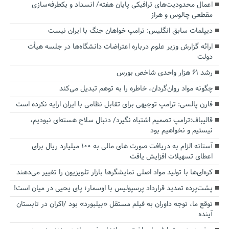
اعمال محدودیت‌های ترافیکی پایان هفته/ انسداد و یکطرفه‌سازی
مقطعی چالوس و هراز
دیپلمات سابق انگلیس:‌ ترامپ خواهان جنگ با ایران نیست
ارائه گزارش وزیر علوم درباره اعتراضات دانشگاه‌ها در جلسه هیأت
دولت
رشد ۶۱ هزار واحدی شاخص بورس
چگونه مواد روان‌گردان، خاطره را به توهم تبدیل می‌کند
فارن پالسی: ترامپ توجیهی برای تقابل نظامی با ایران ارایه نکرده است
قالیباف:ترامپ تصمیم اشتباه نگیرد/ دنبال سلاح هسته‌ای نبودیم،
نیستیم و نخواهیم بود
آستانه الزام به دریافت صورت های مالی به ۱۰۰ میلیارد ریال برای
اعطای تسهیلات افزایش یافت
کره‌ای‌ها با تولید مواد اصلی نمایشگرها بازار تلویزیون را تغییر می‌دهند
پشت‌پرده تمدید قرارداد پرسپولیس با اوسمار؛ پای یحیی در میان است!
توقع ما، توجه داوران به فیلم مستقل «بیلبورد» بود /اکران در تابستان
آینده