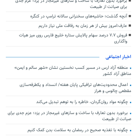
برخورد بدون تعارف با ساخت‌ و سازهای غیرمجاز در یزد؛ عزم جدی
برای صیانت از طبیعت
آنچه گذشت؛ حاشیه‌های سخنرانی سالانه ترامپ در کنگره
عارف:امروز بیش از هر زمان به رفاقت ملی نیاز داریم
فروش ۷.۷ درصد سهام پالایش ستاره خلیج فارس روی میز هیات
واگذاری
اخبار اجتماعی
منطقه آزاد ارس در مسیر کسب نخستین نشان «شهر سالم و ایمن»
مناطق آزاد کشور
اعمال محدودیت‌های ترافیکی پایان هفته/ انسداد و یکطرفه‌سازی
مقطعی چالوس و هراز
چگونه مواد روان‌گردان، خاطره را به توهم تبدیل می‌کند
برخورد بدون تعارف با ساخت‌ و سازهای غیرمجاز در یزد؛ عزم جدی برای
صیانت از طبیعت
چگونه با تغذیه صحیح در رمضان به سلامت بدن کمک کنیم