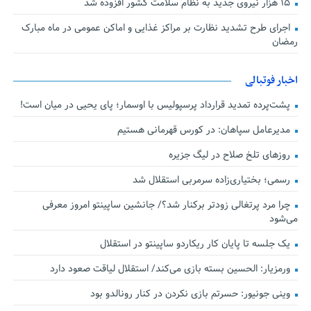
۱۵ هزار نیروی جدید به نظام سلامت کشور افزوده شد
اجرای طرح تشدید نظارت بر مراکز غذایی و اماکن عمومی در ماه مبارک
رمضان
اخبار فوتبالی
پشت‌پرده تمدید قرارداد پرسپولیس با اوسمار؛ پای یحیی در میان است!
مدیرعامل سپاهان: در کورس قهرمانی هستیم
روزهای تلخ صلاح در لیگ جزیره
رسمی؛ بختیاری‌زاده سرمربی استقلال شد
چرا مرد پرتغالی زودتر برکنار شد؟/ جانشین ساپینتو امروز معرفی
می‌شود
یک جلسه تا پایان کار ریکاردو ساپینتو در استقلال
ورمزیار: الحسین بسته بازی می‌کند/ استقلال لیاقت صعود دارد
وینی جونیور: حسرتم بازی نکردن در کنار رونالدو بود