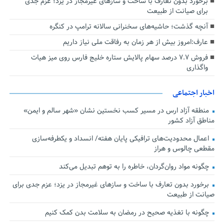
برخورد بدون تعارف با ساخت‌ و سازهای غیرمجاز در یزد؛ عزم جدی
برای صیانت از طبیعت
آنچه گذشت؛ حاشیه‌های سخنرانی سالانه ترامپ در کنگره
عارف:امروز بیش از هر زمان به رفاقت ملی نیاز داریم
فروش ۷.۷ درصد سهام پالایش ستاره خلیج فارس روی میز هیات
واگذاری
اخبار اجتماعی
منطقه آزاد ارس در مسیر کسب نخستین نشان «شهر سالم و ایمن»
مناطق آزاد کشور
اعمال محدودیت‌های ترافیکی پایان هفته/ انسداد و یکطرفه‌سازی
مقطعی چالوس و هراز
چگونه مواد روان‌گردان، خاطره را به توهم تبدیل می‌کند
برخورد بدون تعارف با ساخت‌ و سازهای غیرمجاز در یزد؛ عزم جدی برای
صیانت از طبیعت
چگونه با تغذیه صحیح در رمضان به سلامت بدن کمک کنیم