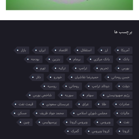
برچسب ها
آمریکا
ارز
استقلال
اقتصاد
ایران
بازار
بانک
بانک مرکزی
برجام
بنزین
بودجه
بورس
تحریم
ترامپ
ترکیه
تورم
حسن روحانی
حمیدرضا نقاشیان
خودرو
دلار
دولت
دونالد ترامپ
روحانی
روسیه
رژیم صهیونیستی
سهام
سوریه
شاخص بورس
صادرات
طلا
عراق
عربستان سعودی
قیمت نفت
مالیات
مجلس شورای اسلامی
محمد جواد ظریف
مسکن
نفت
ویروس
ویروس کرونا
پرسپولیس
چین
کرونا
کرونا ویروس
گمرک