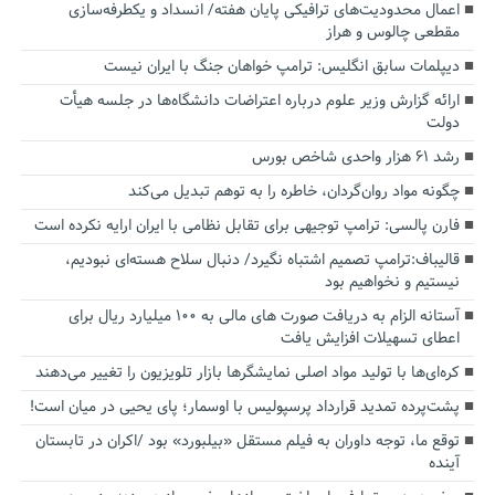
اعمال محدودیت‌های ترافیکی پایان هفته/ انسداد و یکطرفه‌سازی
مقطعی چالوس و هراز
دیپلمات سابق انگلیس:‌ ترامپ خواهان جنگ با ایران نیست
ارائه گزارش وزیر علوم درباره اعتراضات دانشگاه‌ها در جلسه هیأت
دولت
رشد ۶۱ هزار واحدی شاخص بورس
چگونه مواد روان‌گردان، خاطره را به توهم تبدیل می‌کند
فارن پالسی: ترامپ توجیهی برای تقابل نظامی با ایران ارایه نکرده است
قالیباف:ترامپ تصمیم اشتباه نگیرد/ دنبال سلاح هسته‌ای نبودیم،
نیستیم و نخواهیم بود
آستانه الزام به دریافت صورت های مالی به ۱۰۰ میلیارد ریال برای
اعطای تسهیلات افزایش یافت
کره‌ای‌ها با تولید مواد اصلی نمایشگرها بازار تلویزیون را تغییر می‌دهند
پشت‌پرده تمدید قرارداد پرسپولیس با اوسمار؛ پای یحیی در میان است!
توقع ما، توجه داوران به فیلم مستقل «بیلبورد» بود /اکران در تابستان
آینده