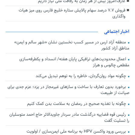
عارف:امروز بیش از هر زمان به رفاقت ملی نیاز داریم
فروش ۷.۷ درصد سهام پالایش ستاره خلیج فارس روی میز هیات
واگذاری
اخبار اجتماعی
منطقه آزاد ارس در مسیر کسب نخستین نشان «شهر سالم و ایمن»
مناطق آزاد کشور
اعمال محدودیت‌های ترافیکی پایان هفته/ انسداد و یکطرفه‌سازی
مقطعی چالوس و هراز
چگونه مواد روان‌گردان، خاطره را به توهم تبدیل می‌کند
برخورد بدون تعارف با ساخت‌ و سازهای غیرمجاز در یزد؛ عزم جدی برای
صیانت از طبیعت
چگونه با تغذیه صحیح در رمضان به سلامت بدن کمک کنیم
رئیس قوه قضاییه درگذشت مادر سردار جاویدالاثر حاج احمد متوسلیان
را تسلیت گفت
بررسی ورود واکسن HPV به برنامه ملی ایمن‌سازی / اولویت