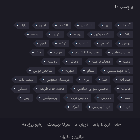
برچسب ها
آمریکا
ارز
استقلال
اقتصاد
ایران
بازار
بانک
بانک مرکزی
برجام
بنزین
بودجه
بورس
تحریم
ترامپ
ترکیه
تورم
حسن روحانی
حمیدرضا نقاشیان
خودرو
دلار
دولت
دونالد ترامپ
روحانی
روسیه
رژیم صهیونیستی
سهام
سوریه
شاخص بورس
صادرات
طلا
عراق
عربستان سعودی
قیمت نفت
مالیات
مجلس شورای اسلامی
محمد جواد ظریف
مسکن
نفت
ویروس
ویروس کرونا
پرسپولیس
چین
کرونا
کرونا ویروس
گمرک
خانه
ارتباط با ما
درباره ما
تعرفه تبلیغات
ارشیو روزنامه
قوانین و مقررات