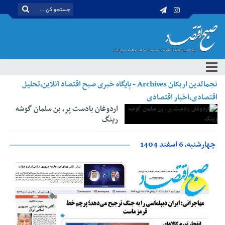
نجمالدین اربکان Archives - پایگاه خبری صبح اقتصاد آنلاین،تحلیل
اقتصادی،اخبار اقتصادی
اردوغان بادست پر، بن سلمان گوشه
رینگ
چهارشنبه، 6 اسفند 1404