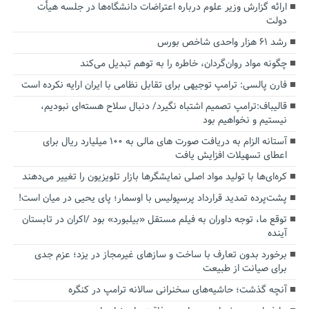
ارائه گزارش وزیر علوم درباره اعتراضات دانشگاه‌ها در جلسه هیأت
دولت
رشد ۶۱ هزار واحدی شاخص بورس
چگونه مواد روان‌گردان، خاطره را به توهم تبدیل می‌کند
فارن پالسی: ترامپ توجیهی برای تقابل نظامی با ایران ارایه نکرده است
قالیباف:ترامپ تصمیم اشتباه نگیرد/ دنبال سلاح هسته‌ای نبودیم،
نیستیم و نخواهیم بود
آستانه الزام به دریافت صورت های مالی به ۱۰۰ میلیارد ریال برای
اعطای تسهیلات افزایش یافت
کره‌ای‌ها با تولید مواد اصلی نمایشگرها بازار تلویزیون را تغییر می‌دهند
پشت‌پرده تمدید قرارداد پرسپولیس با اوسمار؛ پای یحیی در میان است!
توقع ما، توجه داوران به فیلم مستقل «بیلبورد» بود /اکران در تابستان
آینده
برخورد بدون تعارف با ساخت‌ و سازهای غیرمجاز در یزد؛ عزم جدی
برای صیانت از طبیعت
آنچه گذشت؛ حاشیه‌های سخنرانی سالانه ترامپ در کنگره