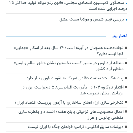
سخنگوی کمیسیون اقتصادی مجلس: قانون رفع موانع تولید حداکثر ۲۵
درصد اجرایی شده است
بررسی فیلم شمس و مولانا مست عشق
اخبار روز
نجات‌دهنده‌ همچنان در آیینه است/ ۱۴ سال بعد از اسکارِ «جدایی»
کجا ایستاده‌ایم؟
منطقه آزاد ارس در مسیر کسب نخستین نشان «شهر سالم و ایمن»
مناطق آزاد کشور
پیت هگست: صنعت دفاعی آمریکا به تقویت فوری نیاز دارد
اقتدار ناوگروه ۱۰۳ در مأموریت‌ اقیانوسی/ ۵ درخواست ایران در
رزمایش میلان تصویب شد
تک‌نرخی‌سازی ارز؛ اصلاح ساختاری یا آزمون پرریسک اقتصاد ایران؟
اعمال محدودیت‌های ترافیکی پایان هفته/ انسداد و یکطرفه‌سازی
مقطعی چالوس و هراز
دیپلمات سابق انگلیس:‌ ترامپ خواهان جنگ با ایران نیست