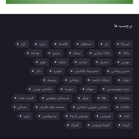
برچسب ها
آمریکا
ارز
استقلال
اقتصاد
ایران
بازار
بانک
بانک مرکزی
برجام
بنزین
بودجه
بورس
تحریم
ترامپ
ترکیه
تورم
حسن روحانی
حمیدرضا نقاشیان
خودرو
دلار
دولت
دونالد ترامپ
روحانی
روسیه
رژیم صهیونیستی
سهام
سوریه
شاخص بورس
صادرات
طلا
عراق
عربستان سعودی
قیمت نفت
مالیات
مجلس شورای اسلامی
محمد جواد ظریف
مسکن
نفت
ویروس
ویروس کرونا
پرسپولیس
چین
کرونا
کرونا ویروس
گمرک