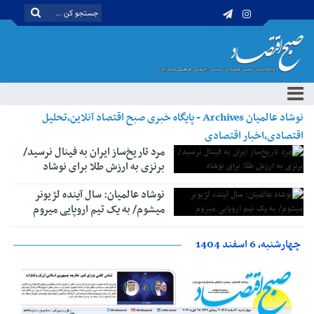
نوشاد عالمیان Archives - پایگاه خبری صبح اقتصاد آنلاین،تحلیل
اقتصادی،اخبار اقتصادی
مرد تاریخ‌ساز ایران به فینال نرسید/
برنزی به ارزش طلا برای نوشاد
نوشاد عالمیان: سال آینده لژیونر
می‎شوم/ به یک تیم اروپایی می‎روم
چهارشنبه، 6 اسفند 1404