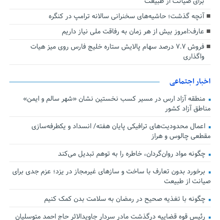
برای صیانت از طبیعت
آنچه گذشت؛ حاشیه‌های سخنرانی سالانه ترامپ در کنگره
عارف:امروز بیش از هر زمان به رفاقت ملی نیاز داریم
فروش ۷.۷ درصد سهام پالایش ستاره خلیج فارس روی میز هیات
واگذاری
اخبار اجتماعی
منطقه آزاد ارس در مسیر کسب نخستین نشان «شهر سالم و ایمن»
مناطق آزاد کشور
اعمال محدودیت‌های ترافیکی پایان هفته/ انسداد و یکطرفه‌سازی
مقطعی چالوس و هراز
چگونه مواد روان‌گردان، خاطره را به توهم تبدیل می‌کند
برخورد بدون تعارف با ساخت‌ و سازهای غیرمجاز در یزد؛ عزم جدی برای
صیانت از طبیعت
چگونه با تغذیه صحیح در رمضان به سلامت بدن کمک کنیم
رئیس قوه قضاییه درگذشت مادر سردار جاویدالاثر حاج احمد متوسلیان