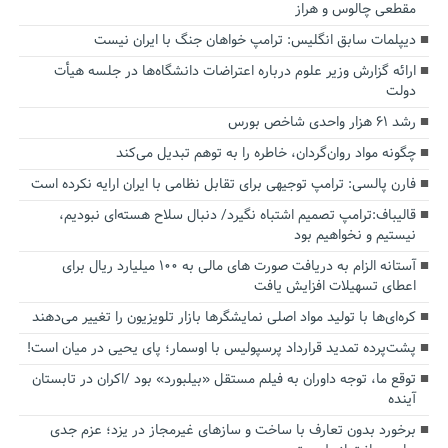
مقطعی چالوس و هراز
دیپلمات سابق انگلیس:‌ ترامپ خواهان جنگ با ایران نیست
ارائه گزارش وزیر علوم درباره اعتراضات دانشگاه‌ها در جلسه هیأت
دولت
رشد ۶۱ هزار واحدی شاخص بورس
چگونه مواد روان‌گردان، خاطره را به توهم تبدیل می‌کند
فارن پالسی: ترامپ توجیهی برای تقابل نظامی با ایران ارایه نکرده است
قالیباف:ترامپ تصمیم اشتباه نگیرد/ دنبال سلاح هسته‌ای نبودیم،
نیستیم و نخواهیم بود
آستانه الزام به دریافت صورت های مالی به ۱۰۰ میلیارد ریال برای
اعطای تسهیلات افزایش یافت
کره‌ای‌ها با تولید مواد اصلی نمایشگرها بازار تلویزیون را تغییر می‌دهند
پشت‌پرده تمدید قرارداد پرسپولیس با اوسمار؛ پای یحیی در میان است!
توقع ما، توجه داوران به فیلم مستقل «بیلبورد» بود /اکران در تابستان
آینده
برخورد بدون تعارف با ساخت‌ و سازهای غیرمجاز در یزد؛ عزم جدی