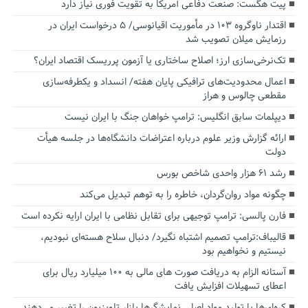
پیت هگست: صنعت دفاعی آمریکا به تقویت فوری نیاز دارد
اقتدار ناوگروه ۱۰۳ در مأموریت‌ اقیانوسی/ ۵ درخواست ایران در
رزمایش میلان تصویب شد
تک‌نرخی‌سازی ارز؛ اصلاح ساختاری یا آزمون پرریسک اقتصاد ایران؟
اعمال محدودیت‌های ترافیکی پایان هفته/ انسداد و یکطرفه‌سازی
مقطعی چالوس و هراز
دیپلمات سابق انگلیس:‌ ترامپ خواهان جنگ با ایران نیست
ارائه گزارش وزیر علوم درباره اعتراضات دانشگاه‌ها در جلسه هیأت
دولت
رشد ۶۱ هزار واحدی شاخص بورس
چگونه مواد روان‌گردان، خاطره را به توهم تبدیل می‌کند
فارن پالسی: ترامپ توجیهی برای تقابل نظامی با ایران ارایه نکرده است
قالیباف:ترامپ تصمیم اشتباه نگیرد/ دنبال سلاح هسته‌ای نبودیم،
نیستیم و نخواهیم بود
آستانه الزام به دریافت صورت های مالی به ۱۰۰ میلیارد ریال برای
اعطای تسهیلات افزایش یافت
کره‌ای‌ها با تولید مواد اصلی نمایشگرها بازار تلویزیون را تغییر می‌دهند