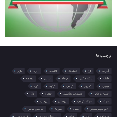
برچسب ها
آمریکا
ارز
استقلال
اقتصاد
ایران
بازار
بانک
بانک مرکزی
برجام
بنزین
بودجه
بورس
تحریم
ترامپ
ترکیه
تورم
حسن روحانی
حمیدرضا نقاشیان
خودرو
دلار
دولت
دونالد ترامپ
روحانی
روسیه
رژیم صهیونیستی
سهام
سوریه
شاخص بورس
صادرات
طلا
عراق
عربستان سعودی
قیمت نفت