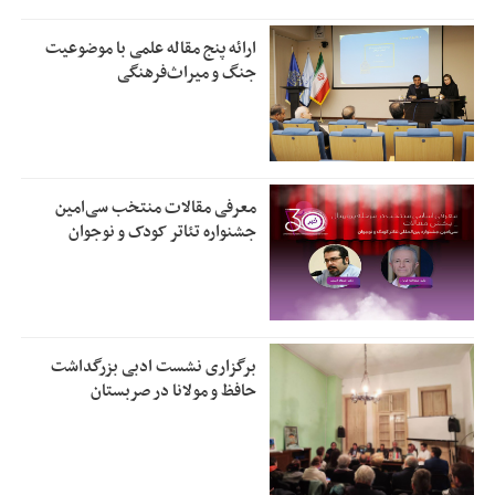
ارائه پنج مقاله علمی با موضوعیت
جنگ و میراث‌فرهنگی
معرفی مقالات منتخب سی‌امین
جشنواره تئاتر کودک و نوجوان
برگزاری نشست ادبی بزرگداشت
حافظ و مولانا در صربستان