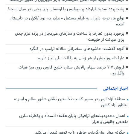
پشت‌پرده تمدید قرارداد پرسپولیس با اوسمار؛ پای یحیی در میان است!
توقع ما، توجه داوران به فیلم مستقل «بیلبورد» بود /اکران در تابستان
آینده
برخورد بدون تعارف با ساخت‌ و سازهای غیرمجاز در یزد؛ عزم جدی
برای صیانت از طبیعت
آنچه گذشت؛ حاشیه‌های سخنرانی سالانه ترامپ در کنگره
عارف:امروز بیش از هر زمان به رفاقت ملی نیاز داریم
فروش ۷.۷ درصد سهام پالایش ستاره خلیج فارس روی میز هیات
واگذاری
اخبار اجتماعی
منطقه آزاد ارس در مسیر کسب نخستین نشان «شهر سالم و ایمن»
مناطق آزاد کشور
اعمال محدودیت‌های ترافیکی پایان هفته/ انسداد و یکطرفه‌سازی
مقطعی چالوس و هراز
چگونه مواد روان‌گردان، خاطره را به توهم تبدیل می‌کند