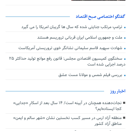
گفتگو اختصاصی صبح اقتصاد
ترامپ مرتکب جنایتی شده که سال ها گریبان امریکا را می گیرد
ملت و جمهوری اسلامی ایران قربانی تروریسم هستند
شهادت سپهبد قاسم سلیمانی نشانگر خوی تروریستی آمریکاست
سخنگوی کمیسیون اقتصادی مجلس: قانون رفع موانع تولید حداکثر ۲۵
درصد اجرایی شده است
بررسی فیلم شمس و مولانا مست عشق
اخبار روز
نجات‌دهنده‌ همچنان در آیینه است/ ۱۴ سال بعد از اسکارِ «جدایی»
کجا ایستاده‌ایم؟
منطقه آزاد ارس در مسیر کسب نخستین نشان «شهر سالم و ایمن»
مناطق آزاد کشور