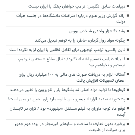
دیپلمات سابق انگلیس:‌ ترامپ خواهان جنگ با ایران نیست
ارائه گزارش وزیر علوم درباره اعتراضات دانشگاه‌ها در جلسه هیأت
دولت
رشد ۶۱ هزار واحدی شاخص بورس
چگونه مواد روان‌گردان، خاطره را به توهم تبدیل می‌کند
فارن پالسی: ترامپ توجیهی برای تقابل نظامی با ایران ارایه نکرده است
قالیباف:ترامپ تصمیم اشتباه نگیرد/ دنبال سلاح هسته‌ای نبودیم،
نیستیم و نخواهیم بود
آستانه الزام به دریافت صورت های مالی به ۱۰۰ میلیارد ریال برای
اعطای تسهیلات افزایش یافت
کره‌ای‌ها با تولید مواد اصلی نمایشگرها بازار تلویزیون را تغییر می‌دهند
پشت‌پرده تمدید قرارداد پرسپولیس با اوسمار؛ پای یحیی در میان است!
توقع ما، توجه داوران به فیلم مستقل «بیلبورد» بود /اکران در تابستان
آینده
برخورد بدون تعارف با ساخت‌ و سازهای غیرمجاز در یزد؛ عزم جدی
برای صیانت از طبیعت