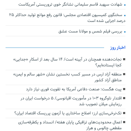
شهادت سپهبد قاسم سلیمانی نشانگر خوی تروریستی آمریکاست
سخنگوی کمیسیون اقتصادی مجلس: قانون رفع موانع تولید حداکثر ۲۵
درصد اجرایی شده است
بررسی فیلم شمس و مولانا مست عشق
اخبار روز
نجات‌دهنده‌ همچنان در آیینه است/ ۱۴ سال بعد از اسکارِ «جدایی»
کجا ایستاده‌ایم؟
منطقه آزاد ارس در مسیر کسب نخستین نشان «شهر سالم و ایمن»
مناطق آزاد کشور
پیت هگست: صنعت دفاعی آمریکا به تقویت فوری نیاز دارد
اقتدار ناوگروه ۱۰۳ در مأموریت‌ اقیانوسی/ ۵ درخواست ایران در
رزمایش میلان تصویب شد
تک‌نرخی‌سازی ارز؛ اصلاح ساختاری یا آزمون پرریسک اقتصاد ایران؟
اعمال محدودیت‌های ترافیکی پایان هفته/ انسداد و یکطرفه‌سازی
مقطعی چالوس و هراز