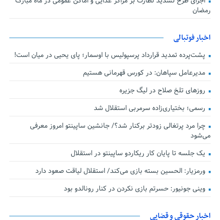
اجرای طرح تشدید نظارت بر مراکز غذایی و اماکن عمومی در ماه مبارک
رمضان
اخبار فوتبالی
پشت‌پرده تمدید قرارداد پرسپولیس با اوسمار؛ پای یحیی در میان است!
مدیرعامل سپاهان: در کورس قهرمانی هستیم
روزهای تلخ صلاح در لیگ جزیره
رسمی؛ بختیاری‌زاده سرمربی استقلال شد
چرا مرد پرتغالی زودتر برکنار شد؟/ جانشین ساپینتو امروز معرفی
می‌شود
یک جلسه تا پایان کار ریکاردو ساپینتو در استقلال
ورمزیار: الحسین بسته بازی می‌کند/ استقلال لیاقت صعود دارد
وینی جونیور: حسرتم بازی نکردن در کنار رونالدو بود
اخبار حقوقی و قضایی