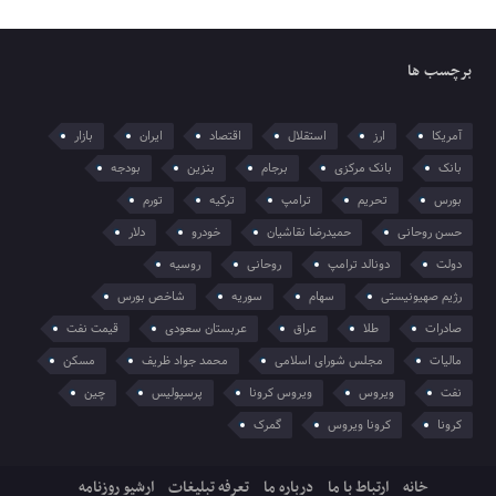
برچسب ها
آمریکا
ارز
استقلال
اقتصاد
ایران
بازار
بانک
بانک مرکزی
برجام
بنزین
بودجه
بورس
تحریم
ترامپ
ترکیه
تورم
حسن روحانی
حمیدرضا نقاشیان
خودرو
دلار
دولت
دونالد ترامپ
روحانی
روسیه
رژیم صهیونیستی
سهام
سوریه
شاخص بورس
صادرات
طلا
عراق
عربستان سعودی
قیمت نفت
مالیات
مجلس شورای اسلامی
محمد جواد ظریف
مسکن
نفت
ویروس
ویروس کرونا
پرسپولیس
چین
کرونا
کرونا ویروس
گمرک
خانه
ارتباط با ما
درباره ما
تعرفه تبلیغات
ارشیو روزنامه