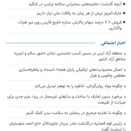
آنچه گذشت؛ حاشیه‌های سخنرانی سالانه ترامپ در کنگره
عارف:امروز بیش از هر زمان به رفاقت ملی نیاز داریم
فروش ۷.۷ درصد سهام پالایش ستاره خلیج فارس روی میز هیات
واگذاری
اخبار اجتماعی
منطقه آزاد ارس در مسیر کسب نخستین نشان «شهر سالم و ایمن»
مناطق آزاد کشور
اعمال محدودیت‌های ترافیکی پایان هفته/ انسداد و یکطرفه‌سازی
مقطعی چالوس و هراز
چگونه مواد روان‌گردان، خاطره را به توهم تبدیل می‌کند
برخورد بدون تعارف با ساخت‌ و سازهای غیرمجاز در یزد؛ عزم جدی برای
صیانت از طبیعت
چگونه با تغذیه صحیح در رمضان به سلامت بدن کمک کنیم
رئیس قوه قضاییه درگذشت مادر سردار جاویدالاثر حاج احمد متوسلیان
را تسلیت گفت