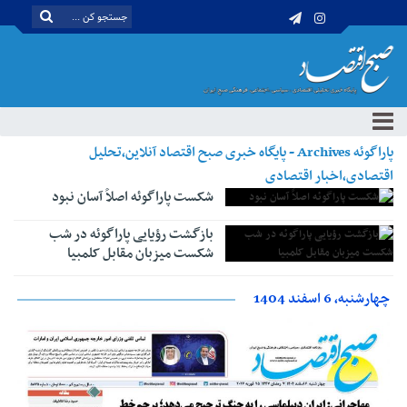
پاراگوئه Archives - پایگاه خبری صبح اقتصاد آنلاین،تحلیل
اقتصادی،اخبار اقتصادی
شکست پاراگوئه اصلاً آسان نبود
بازگشت رؤیایی پاراگوئه در شب
شکست میزبان مقابل کلمبیا
چهارشنبه، 6 اسفند 1404