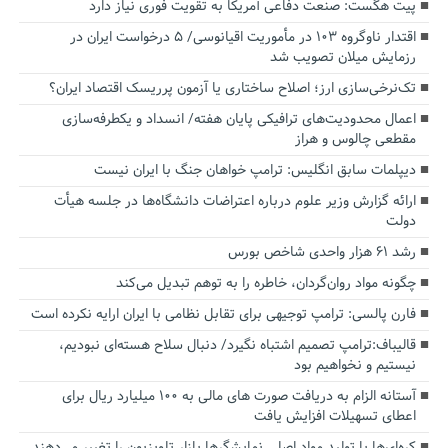
پیت هگست: صنعت دفاعی آمریکا به تقویت فوری نیاز دارد
اقتدار ناوگروه ۱۰۳ در مأموریت‌ اقیانوسی/ ۵ درخواست ایران در
رزمایش میلان تصویب شد
تک‌نرخی‌سازی ارز؛ اصلاح ساختاری یا آزمون پرریسک اقتصاد ایران؟
اعمال محدودیت‌های ترافیکی پایان هفته/ انسداد و یکطرفه‌سازی
مقطعی چالوس و هراز
دیپلمات سابق انگلیس:‌ ترامپ خواهان جنگ با ایران نیست
ارائه گزارش وزیر علوم درباره اعتراضات دانشگاه‌ها در جلسه هیأت
دولت
رشد ۶۱ هزار واحدی شاخص بورس
چگونه مواد روان‌گردان، خاطره را به توهم تبدیل می‌کند
فارن پالسی: ترامپ توجیهی برای تقابل نظامی با ایران ارایه نکرده است
قالیباف:ترامپ تصمیم اشتباه نگیرد/ دنبال سلاح هسته‌ای نبودیم،
نیستیم و نخواهیم بود
آستانه الزام به دریافت صورت های مالی به ۱۰۰ میلیارد ریال برای
اعطای تسهیلات افزایش یافت
کره‌ای‌ها با تولید مواد اصلی نمایشگرها بازار تلویزیون را تغییر می‌دهند