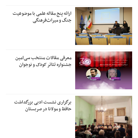
ارائه پنج مقاله علمی با موضوعیت
جنگ و میراث‌فرهنگی
معرفی مقالات منتخب سی‌امین
جشنواره تئاتر کودک و نوجوان
برگزاری نشست ادبی بزرگداشت
حافظ و مولانا در صربستان