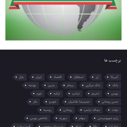
برچسب ها
آمریکا
ارز
استقلال
اقتصاد
ایران
بازار
بانک
بانک مرکزی
برجام
بنزین
بودجه
بورس
تحریم
ترامپ
ترکیه
تورم
حسن روحانی
حمیدرضا نقاشیان
خودرو
دلار
دولت
دونالد ترامپ
روحانی
روسیه
رژیم صهیونیستی
سهام
سوریه
شاخص بورس
صادرات
طلا
عراق
عربستان سعودی
قیمت نفت