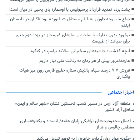
پشت‌پرده تمدید قرارداد پرسپولیس با اوسمار؛ پای یحیی در میان است!
توقع ما، توجه داوران به فیلم مستقل «بیلبورد» بود /اکران در تابستان
آینده
برخورد بدون تعارف با ساخت‌ و سازهای غیرمجاز در یزد؛ عزم جدی
برای صیانت از طبیعت
آنچه گذشت؛ حاشیه‌های سخنرانی سالانه ترامپ در کنگره
عارف:امروز بیش از هر زمان به رفاقت ملی نیاز داریم
فروش ۷.۷ درصد سهام پالایش ستاره خلیج فارس روی میز هیات
واگذاری
اخبار اجتماعی
منطقه آزاد ارس در مسیر کسب نخستین نشان «شهر سالم و ایمن»
مناطق آزاد کشور
اعمال محدودیت‌های ترافیکی پایان هفته/ انسداد و یکطرفه‌سازی
مقطعی چالوس و هراز
چگونه مواد روان‌گردان، خاطره را به توهم تبدیل می‌کند