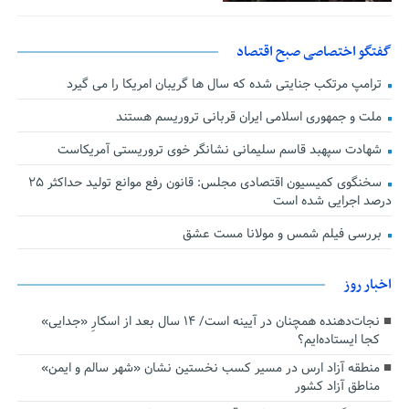
گفتگو اختصاصی صبح اقتصاد
ترامپ مرتکب جنایتی شده که سال ها گریبان امریکا را می گیرد
ملت و جمهوری اسلامی ایران قربانی تروریسم هستند
شهادت سپهبد قاسم سلیمانی نشانگر خوی تروریستی آمریکاست
سخنگوی کمیسیون اقتصادی مجلس: قانون رفع موانع تولید حداکثر ۲۵
درصد اجرایی شده است
بررسی فیلم شمس و مولانا مست عشق
اخبار روز
نجات‌دهنده‌ همچنان در آیینه است/ ۱۴ سال بعد از اسکارِ «جدایی»
کجا ایستاده‌ایم؟
منطقه آزاد ارس در مسیر کسب نخستین نشان «شهر سالم و ایمن»
مناطق آزاد کشور