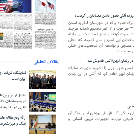
ود؛ آتشِ قصور دامن معتادان را گرفت؟
 در یک کمپ ترک اعتیاد واقع در شهرستان لنگرود استان
گیلان آتش‌سوزی رخ داد و به دنبال آن ۳۲ نفر فوت و ۱۷ نفر مصدوم شدند؛ هرچند
ه صورت گرفته و هنوز ابعاد علت این حادثه
تمان این کمپ و سایر کمپ‌ها که محلی
رهای مصرفی و بواسطه آن شخصیت‌های خلقی
ی وجود دارد.
در زندان اوین/آتش خاموش شد
مقالات تحلیلی
یمنی شهر تهران با تشریح جزییات عملیات
نمایشگاه فن‌نما، 
دان اوین اعلام کرد که آتش در این زندان
ایران است
تجلیل از بر‌ترین‌
دوره مسابقات کان
الی
هنری در بندرعبا
ی جنگلی گلستان طی روزهای اخیر بیانگر آن
ارائه پنج مقاله ع
بیعی نیازمند تجهیزات، نیروی انسانی و
جنگ و میراث‌فره