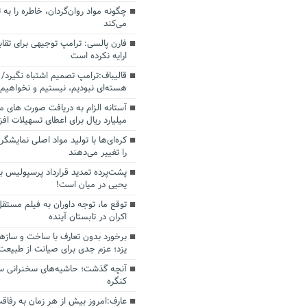
چگونه مواد روان‌گردان، خاطره را به 
می‌کند
فارن پالسی: ترامپ توجیهی برای تقابل
ارایه نکرده است
قالیباف:ترامپ تصمیم اشتباه نگیرد/ 
هسته‌ای نبودیم، نیستیم و نخواهیم 
میلیارد ریال برای اعطای تسهیلات اف
کره‌ای‌ها با تولید مواد اصلی نمایشگره
را تغییر می‌دهند
پشت‌پرده تمدید قرارداد پرسپولیس با
یحیی در میان است!
توقع ما، توجه داوران به فیلم مستقل
اکران در تابستان آینده
برخورد بدون تعارف با ساخت‌ و سازه
یزد؛ عزم جدی برای صیانت از طبیعت
آنچه گذشت؛ حاشیه‌های سخنرانی سال
کنگره
عارف:امروز بیش از هر زمان به رفاقت