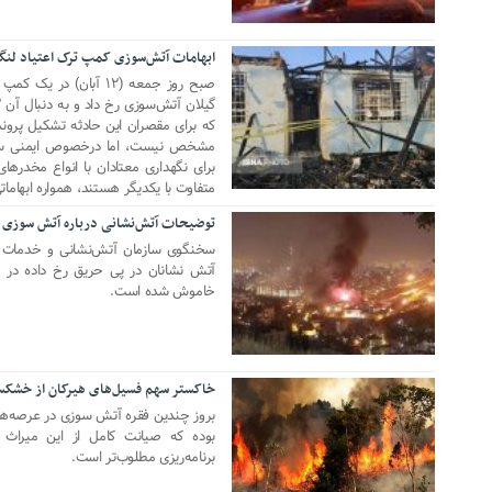
ابهامات آتش‌سوزی کمپ ترک اعتیاد لنگر
06 نوامبر 2023
صبح روز جمعه (۱۲ آبان‌)
که برای مقصران این حادثه تشکیل پروند
مشخص نیست، اما درخصوص ایمنی ساخ
برای نگهداری معتادان با انواع مخد
متفاوت با یکدیگر هستند، همواره ابهامات
توضیحات آتش‌نشانی درباره آتش سوزی 
16 اکتبر 2022
سخنگوی سازمان آتش‌نشانی و خدمات ا
آتش نشانان در پی حریق رخ داده در زن
خاموش شده است.
خاکستر سهم فسیل‌های هیرکان از خشکس
05 سپتامبر 2021
بروز چندین فقره آتش سوزی در عرصه‌ها
بوده که صیانت کامل از این میراث ط
برنامه‌ریزی مطلوب‌تر است.