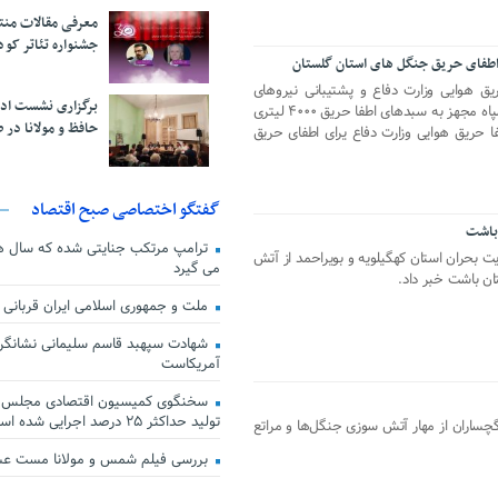
معرفی مقالات من
جشنواره تئاتر کود
 اطفای حریق جنگل های استان گلستان
یق هوایی وزارت دفاع و پشتیبانی نیروهای
برگزاری نشست اد
مسلح گفت: بالگرد های هلال احمر و سپاه مجهز به سبدهای اطفا حریق ۴۰۰۰ لیتری
حافظ و مولانا در 
ا حریق هوایی وزارت دفاع یرای اطفای حریق
گفتگو اختصاصی صبح اقتصاد
 باشت
ترامپ مرتکب جنایتی شده که سال ها گ
یت بحران استان کهگیلویه و بویراحمد از آتش
می گیرد
ان باشت خبر داد.
ملت و جمهوری اسلامی ایران قربانی
شهادت سپهبد قاسم سلیمانی نشانگر
آمریکاست
سخنگوی کمیسیون اقتصادی مجلس: ق
تولید حداکثر ۲۵ درصد اجرایی شده است
گچساران از مهار آتش سوزی جنگل‌ها و مراتع
بررسی فیلم شمس و مولانا مست ع