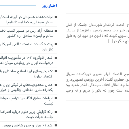
اخبار روز
اسکارِ «جدایی» کجا ایستاده‌ایم؟
ح اقتصاد فرماندار شهرستان جاسک از آتش
 خبر داد. محمد رادمهر ، افزود: از ساعتی
منطقه آزاد ارس در مسیر کسب نخ
سالم و ایمن» مناطق آزاد کشور
سوزی کردند که تاکنون دو مورد آن به طول
ج دیگر در […]
پیت هگست: صنعت دفاعی آمریکا به
نیاز دارد
درخواست ایران در رزمایش میلان ت
تک‌نرخی‌سازی ارز؛ اصلاح ساختاری ی
 اقتصاد الهام غفوری تهیه‌کننده سریال
اقتصاد ایران؟
دی جعفری گفت: آخرین روزهای تصویربرداری
اعمال محدودیت‌های ترافیکی پایان ه
عا چه اتفاقی افتاد، سوختگی آنقدر شدید بود
یکطرفه‌سازی مقطعی چالوس و هراز
ده است چون نه دکور را داریم و نه وحید
دیپلمات سابق انگلیس:‌ ترامپ خواها
نیست
ارائه گزارش وزیر علوم درباره اعتراضا
جلسه هیأت دولت
رشد ۶۱ هزار واحدی شاخص بورس