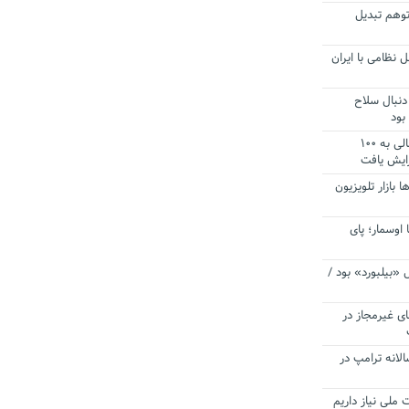
توهم تبدیل
 نظامی با ایران
دنبال سلاح
بود
آستانه الزام به دریافت صورت های مالی به ۱۰۰
زایش یافت
ا بازار تلویزیون
 اوسمار؛ پای
 «بیلبورد» بود /
ای غیرمجاز در
انه ترامپ در
 ملی نیاز داریم