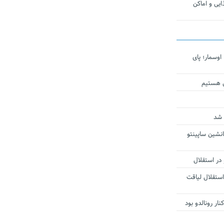
یی و اماکن
اوسمار؛ پای
ی هستیم
 شد
انشین ساپینتو
 در استقلال
استقلال لیاقت
ار رونالدو بود