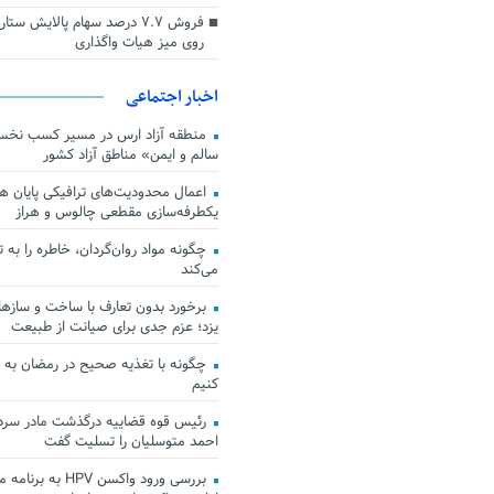
فروش ۷.۷ درصد سهام پالایش س
روی میز هیات واگذاری
اخبار اجتماعی
منطقه آزاد ارس در مسیر کسب نخس
سالم و ایمن» مناطق آزاد کشور
اعمال محدودیت‌های ترافیکی پایان هف
یکطرفه‌سازی مقطعی چالوس و هراز
چگونه مواد روان‌گردان، خاطره را به 
می‌کند
برخورد بدون تعارف با ساخت‌ و سازها
یزد؛ عزم جدی برای صیانت از طبیعت
چگونه با تغذیه صحیح در رمضان به
کنیم
رئیس قوه قضاییه درگذشت مادر سردار
احمد متوسلیان را تسلیت گفت
بررسی ورود واکسن HPV