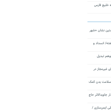
تاره خلیج فارس
تین نشان «شهر
ته/ انسداد و
توهم تبدیل
ی غیرمجاز در
 سلامت بدن کمک
 جاویدالاثر حاج
 به برنامه ملی ایمن‌سازی /