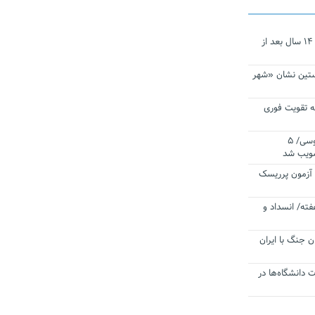
نجات‌دهنده‌ همچنان در آیینه است/ ۱۴ سال بعد از
ستین نشان «شهر
 تقویت فوری
اقتدار ناوگروه ۱۰۳ در مأموریت‌ اقیانوسی/ ۵
صویب شد
ا آزمون پرریسک
فته/ انسداد و
ن جنگ با ایران
ت دانشگاه‌ها در