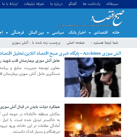
سرمقاله
یادداشت ها
گفتگو
درباره ما
تعرفه تبلیغات
ارتباط با ما
خانه
اقتصادی
اخبار بانک
سیاسی
بین الملل
فرهنگی
اج
شما اینجا هستید :
صفحه اصلی
برچسب زده شده با : آتش سوزی
آتش سوزی Archives - پایگاه خبری صبح اقتصاد آنلاین،تحلیل اقتصادی،اخبار اقتصادی
عامل آتش سوزی بیمارستان قلب شهید ر
10 ژوئن 2025
معاون توسعه مدیریت، منابع و برنامه‌
دستگیری عامل آتش سوزی بیمارستان قلب
عملکرد دولت بایدن در قبال آتش سوزی
11 ژانویه 2025
ساکنان منطقه «آلتادنا» در حومه لس 
به خاکستر تبدیل شده است، با ابراز 
آمادگی مقامات در این حادثه، ورود نیرو
دیرهنگام و بسیار اندک دانستند.