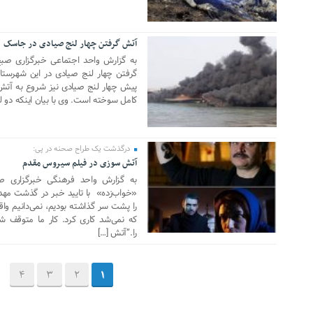
آتش گرفتن چهار لنج صیادی در جاسک
26 ژانویه 2020
به گزارش واحد اجتماعی خبرگزاری صب
گرفتن چهار لنج صیادی در این شهرستان
پیش چهار لنج صیادی نیز شروع به آتش 
کامل سوخته است. وی با بیان اینکه دو لن
درگذشت یک طراح صحنه در پی:
آتش سوزی در فیلم سیروس مقدم
13 اکتبر 2019
به گزارش واحد فرهنگی خبرگزاری صبح
«خواب‌زده» با تایید خبر در گذشت مه
را پشت سر گذاشته بودیم، نمی‌دانیم واق
که نمی‌شد کاری کرد. کار ما متوقف ش
را.”آتش […]
4
3
2
1