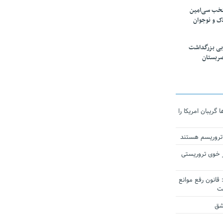
تخب سی‌امین
ک و نوجوان
بی بزرگداشت
صربستان
ریبان امریکا را
 تروریسم هستند
 خوی تروریستی
انون رفع موانع
شق