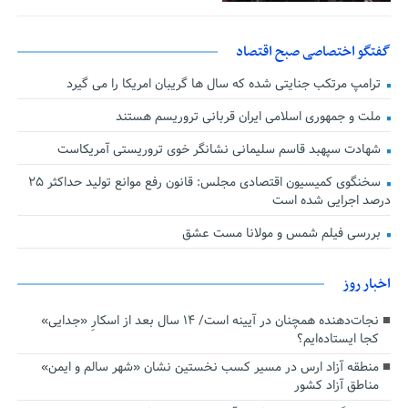
گفتگو اختصاصی صبح اقتصاد
ترامپ مرتکب جنایتی شده که سال ها گریبان امریکا را می گیرد
ملت و جمهوری اسلامی ایران قربانی تروریسم هستند
شهادت سپهبد قاسم سلیمانی نشانگر خوی تروریستی آمریکاست
سخنگوی کمیسیون اقتصادی مجلس: قانون رفع موانع تولید حداکثر ۲۵
درصد اجرایی شده است
بررسی فیلم شمس و مولانا مست عشق
اخبار روز
نجات‌دهنده‌ همچنان در آیینه است/ ۱۴ سال بعد از اسکارِ «جدایی»
کجا ایستاده‌ایم؟
منطقه آزاد ارس در مسیر کسب نخستین نشان «شهر سالم و ایمن»
مناطق آزاد کشور