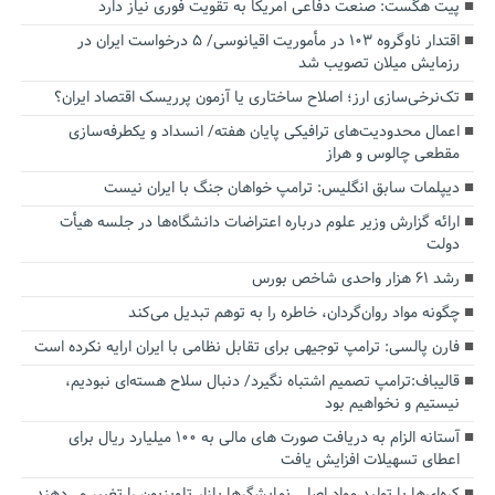
پیت هگست: صنعت دفاعی آمریکا به تقویت فوری نیاز دارد
اقتدار ناوگروه ۱۰۳ در مأموریت‌ اقیانوسی/ ۵ درخواست ایران در
رزمایش میلان تصویب شد
تک‌نرخی‌سازی ارز؛ اصلاح ساختاری یا آزمون پرریسک اقتصاد ایران؟
اعمال محدودیت‌های ترافیکی پایان هفته/ انسداد و یکطرفه‌سازی
مقطعی چالوس و هراز
دیپلمات سابق انگلیس:‌ ترامپ خواهان جنگ با ایران نیست
ارائه گزارش وزیر علوم درباره اعتراضات دانشگاه‌ها در جلسه هیأت
دولت
رشد ۶۱ هزار واحدی شاخص بورس
چگونه مواد روان‌گردان، خاطره را به توهم تبدیل می‌کند
فارن پالسی: ترامپ توجیهی برای تقابل نظامی با ایران ارایه نکرده است
قالیباف:ترامپ تصمیم اشتباه نگیرد/ دنبال سلاح هسته‌ای نبودیم،
نیستیم و نخواهیم بود
آستانه الزام به دریافت صورت های مالی به ۱۰۰ میلیارد ریال برای
اعطای تسهیلات افزایش یافت
کره‌ای‌ها با تولید مواد اصلی نمایشگرها بازار تلویزیون را تغییر می‌دهند