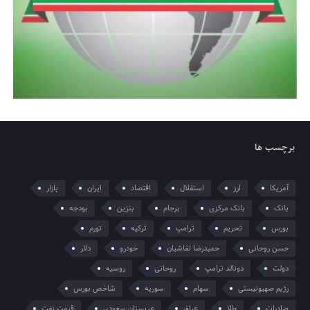
برچسب ها
آمریکا
ارز
استقلال
اقتصاد
ایران
بازار
بانک
بانک مرکزی
برجام
بنزین
بودجه
بورس
تحریم
ترامپ
ترکیه
تورم
حسن روحانی
حمیدرضا نقاشیان
خودرو
دلار
دولت
دونالد ترامپ
روحانی
روسیه
رژیم صهیونیستی
سهام
سوریه
شاخص بورس
صادرات
طلا
عراق
عربستان سعودی
قیمت نفت