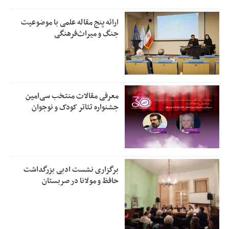
ارائه پنج مقاله علمی با موضوعیت
جنگ و میراث‌فرهنگی
معرفی مقالات منتخب سی‌امین
جشنواره تئاتر کودک و نوجوان
برگزاری نشست ادبی بزرگداشت
حافظ و مولانا در صربستان