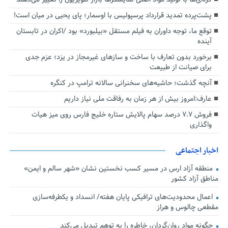
پشت‌پرده تمدید قرارداد پرسپولیس با اوسمار؛ پای یحیی در میان است!
توقع ما، توجه داوران به فیلم مستقل «بیلبورد» بود /اکران در تابستان
آینده
برخورد بدون تعارف با ساخت‌ و سازهای غیرمجاز در یزد؛ عزم جدی
برای صیانت از طبیعت
آنچه گذشت؛ حاشیه‌های سخنرانی سالانه ترامپ در کنگره
عارف:امروز بیش از هر زمان به رفاقت ملی نیاز داریم
فروش ۷.۷ درصد سهام پالایش ستاره خلیج فارس روی میز هیات
واگذاری
اخبار اجتماعی
منطقه آزاد ارس در مسیر کسب نخستین نشان «شهر سالم و ایمن»
مناطق آزاد کشور
اعمال محدودیت‌های ترافیکی پایان هفته/ انسداد و یکطرفه‌سازی
مقطعی چالوس و هراز
چگونه مواد روان‌گردان، خاطره را به توهم تبدیل می‌کند