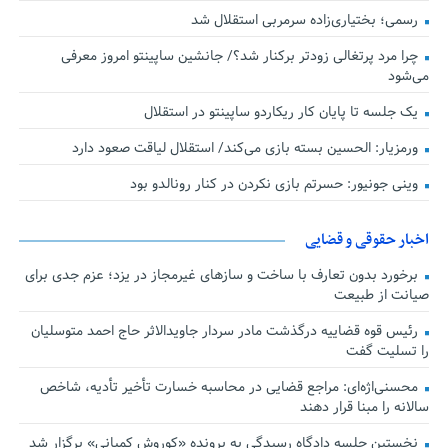
رسمی؛ بختیاری‌زاده سرمربی استقلال شد
چرا مرد پرتغالی زودتر برکنار شد؟/ جانشین ساپینتو امروز معرفی
می‌شود
یک جلسه تا پایان کار ریکاردو ساپینتو در استقلال
ورمزیار: الحسین بسته بازی می‌کند/ استقلال لیاقت صعود دارد
وینی جونیور: حسرتم بازی نکردن در کنار رونالدو بود
اخبار حقوقی و قضایی
برخورد بدون تعارف با ساخت‌ و سازهای غیرمجاز در یزد؛ عزم جدی برای
صیانت از طبیعت
رئیس قوه قضاییه درگذشت مادر سردار جاویدالاثر حاج احمد متوسلیان
را تسلیت گفت
محسنی‌اژه‌ای: مراجع قضایی در محاسبه خسارت تأخیر تأدیه، شاخص
سالانه را مبنا قرار دهند
نخستین جلسه دادگاه رسیدگی به پرونده «کوروش کمپانی» برگزار شد