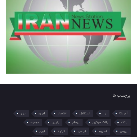
برچسب ها
آمریکا
ارز
استقلال
اقتصاد
ایران
بازار
بانک
بانک مرکزی
برجام
بنزین
بودجه
بورس
تحریم
ترامپ
ترکیه
تورم