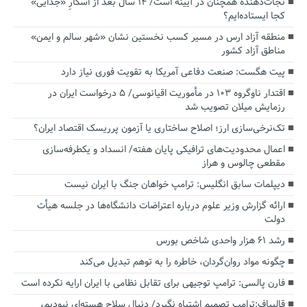
نجات‌دهنده‌ همچنان در آیینه است/ ۱۴ سال بعد از اسکارِ «جدایی»
کجا ایستاده‌ایم؟
منطقه آزاد ارس در مسیر کسب نخستین نشان «شهر سالم و ایمن»
مناطق آزاد کشور
پیت هگست: صنعت دفاعی آمریکا به تقویت فوری نیاز دارد
اقتدار ناوگروه ۱۰۳ در مأموریت‌ اقیانوسی/ ۵ درخواست ایران در
رزمایش میلان تصویب شد
تک‌نرخی‌سازی ارز؛ اصلاح ساختاری یا آزمون پرریسک اقتصاد ایران؟
اعمال محدودیت‌های ترافیکی پایان هفته/ انسداد و یکطرفه‌سازی
مقطعی چالوس و هراز
دیپلمات سابق انگلیس:‌ ترامپ خواهان جنگ با ایران نیست
ارائه گزارش وزیر علوم درباره اعتراضات دانشگاه‌ها در جلسه هیأت
دولت
رشد ۶۱ هزار واحدی شاخص بورس
چگونه مواد روان‌گردان، خاطره را به توهم تبدیل می‌کند
فارن پالسی: ترامپ توجیهی برای تقابل نظامی با ایران ارایه نکرده است
قالیباف:ترامپ تصمیم اشتباه نگیرد/ دنبال سلاح هسته‌ای نبودیم،