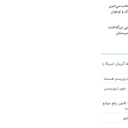
تخب سی‌امین
ک و نوجوان
بی بزرگداشت
صربستان
ریبان امریکا را
 تروریسم هستند
 خوی تروریستی
انون رفع موانع
شق