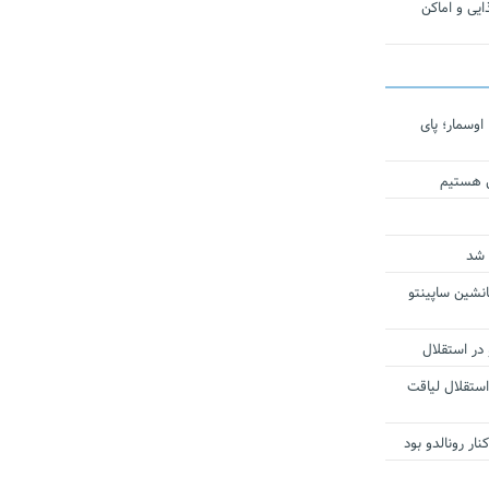
یی و اماکن
اوسمار؛ پای
ی هستیم
 شد
انشین ساپینتو
 در استقلال
استقلال لیاقت
ار رونالدو بود