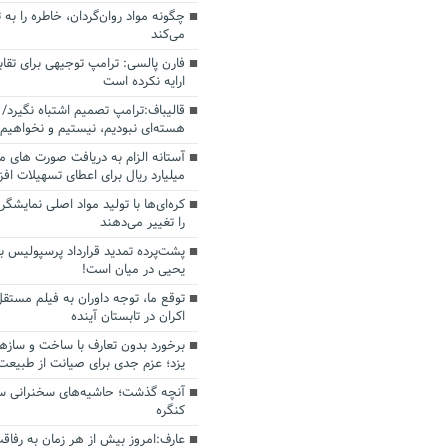
چگونه مواد روان‌گردان، خاطره را به 
می‌کند
فارن پالسی: ترامپ توجیهی برای تقابل
ارایه نکرده است
قالیباف:ترامپ تصمیم اشتباه نگیرد/ 
هسته‌ای نبودیم، نیستیم و نخواهیم 
میلیارد ریال برای اعطای تسهیلات اف
کره‌ای‌ها با تولید مواد اصلی نمایشگره
را تغییر می‌دهند
پشت‌پرده تمدید قرارداد پرسپولیس با
یحیی در میان است!
توقع ما، توجه داوران به فیلم مستقل
اکران در تابستان آینده
برخورد بدون تعارف با ساخت‌ و سازه
یزد؛ عزم جدی برای صیانت از طبیعت
آنچه گذشت؛ حاشیه‌های سخنرانی سال
کنگره
عارف:امروز بیش از هر زمان به رفاقت