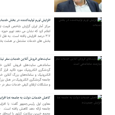
04 فوریه 2018
افزایش تورم تولیدکننده در بخش خدما
اعلام کرد که نشان می دهد تورم حوزه خ
۳.۷ درصد افزایش یافته است. به نقل ا
بخش ­های خدمات مشتمل بر هشت بخش 
04 ژانویه 2018
سایت‌های فروش آنلاین خدمات سفر نیا
ساماندهی سایت‌های فروش آنلاین خ
گردشگری الکترونیک مورد تاکید قرار
الکترونیک و سامانه‌های بزرگ آنلاین
جامعه گردشگری الکترونیک در هتل بزر
03 اکتبر 2017
و مشکلات ارتقای کیفی خدمات سفر در حو
کاهش خدمات دولت به جامعه “با افزا
معاون اول رئیس‌جمهور گفت: با افزا
جامعه ارائه دهد کاهش یافته است. ج
مجمع خیرین سلامت کشور با اسحاق جه