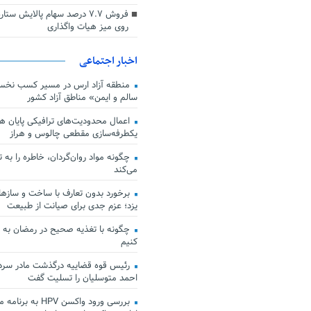
فروش ۷.۷ درصد سهام پالایش س
روی میز هیات واگذاری
اخبار اجتماعی
منطقه آزاد ارس در مسیر کسب نخس
سالم و ایمن» مناطق آزاد کشور
اعمال محدودیت‌های ترافیکی پایان هف
یکطرفه‌سازی مقطعی چالوس و هراز
چگونه مواد روان‌گردان، خاطره را به 
می‌کند
برخورد بدون تعارف با ساخت‌ و سازها
یزد؛ عزم جدی برای صیانت از طبیعت
چگونه با تغذیه صحیح در رمضان به
کنیم
رئیس قوه قضاییه درگذشت مادر سردار
احمد متوسلیان را تسلیت گفت
بررسی ورود واکسن HPV