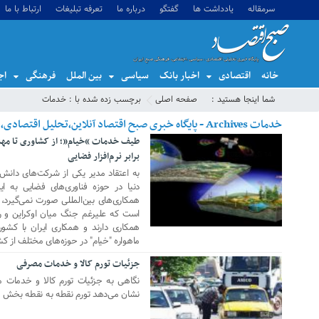
سرمقاله
یادداشت ها
گفتگو
درباره ما
تعرفه تبلیغات
ارتباط با ما
خانه
اقتصادی
اخبار بانک
سیاسی
بین الملل
فرهنگی
اج
شما اینجا هستید :
صفحه اصلی
برچسب زده شده با : خدمات
خدمات Archives - پایگاه خبری صبح اقتصاد آنلاین،تحلیل اقتصادی،اخبار اقتصادی
طیف خدمات “خیام”؛ از کشاوری تا مه
برابر نرم‌افزار فضایی
14 آگوست 2022
به اعتقاد مدیر یکی از شرکت‌های دانش‌
دنیا در حوزه فناوری‌های فضایی به 
همکاری‌های بین‌المللی صورت نمی‌گیرد،
است که علیرغم جنگ میان اوکراین و ر
همکاری دارند و همکاری ایران با کش
ماهواره "خیام" در حوزه‌های مختلف از ک
جزئیات تورم کالا و خدمات مصرفی
22 ژوئن 2020
نگاهی به جزئیات تورم کالا و خدمات 
نشان می‌دهد تورم نقطه به نقطه بخش حمل و نقل ۴۸.۶ 