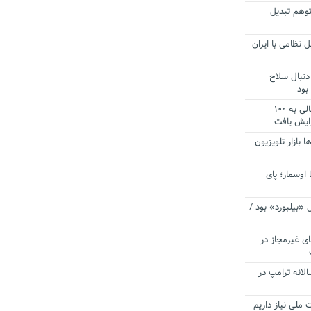
توهم تبدیل
 نظامی با ایران
دنبال سلاح
بود
آستانه الزام به دریافت صورت های مالی به ۱۰۰
زایش یافت
ا بازار تلویزیون
 اوسمار؛ پای
 «بیلبورد» بود /
ای غیرمجاز در
انه ترامپ در
 ملی نیاز داریم