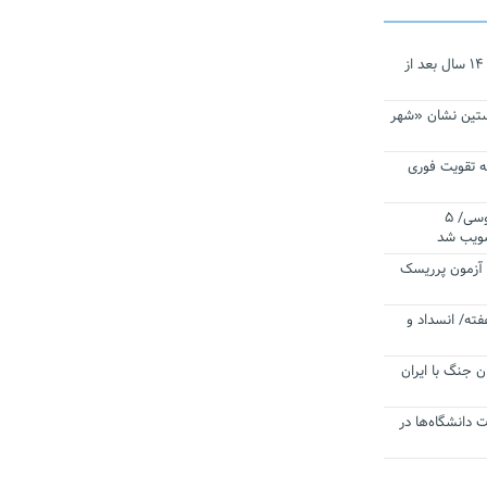
نجات‌دهنده‌ همچنان در آیینه است/ ۱۴ سال بعد از
ستین نشان «شهر
 تقویت فوری
اقتدار ناوگروه ۱۰۳ در مأموریت‌ اقیانوسی/ ۵
صویب شد
ا آزمون پرریسک
فته/ انسداد و
ن جنگ با ایران
ت دانشگاه‌ها در