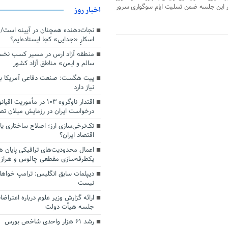
نگیری در این جلسه ضمن تسلیت ایام سوگواری سرور
اخبار روز
اسکارِ «جدایی» کجا ایستاده‌ایم؟
منطقه آزاد ارس در مسیر کسب نخ
سالم و ایمن» مناطق آزاد کشور
پیت هگست: صنعت دفاعی آمریکا به
نیاز دارد
درخواست ایران در رزمایش میلان ت
تک‌نرخی‌سازی ارز؛ اصلاح ساختاری ی
اقتصاد ایران؟
اعمال محدودیت‌های ترافیکی پایان ه
یکطرفه‌سازی مقطعی چالوس و هراز
دیپلمات سابق انگلیس:‌ ترامپ خواها
نیست
ارائه گزارش وزیر علوم درباره اعتراضا
جلسه هیأت دولت
رشد ۶۱ هزار واحدی شاخص بورس