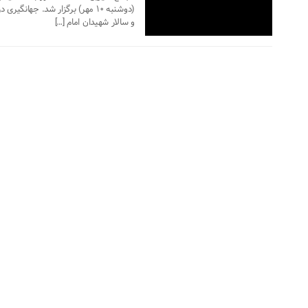
(دوشنبه ۱۰ مهر) برگزار شد. جها
و سالار شهیدان امام […]