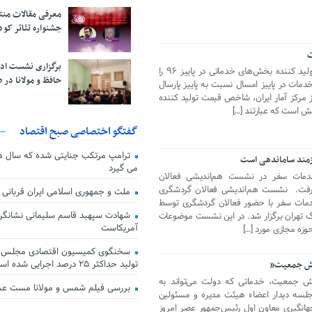
معرفی مقالات من
جشنواره تئاتر کود
ت
برگزاری نشست اد
مرکز آمار ایران گزارش شاخص قیمت تولید کننده بخش­‌های خدماتی در پاییز ۹۶ را
حافظ و مولانا در 
دمات در پاییز امسال نسبت به پاییز پارسال
ز مرکز آمار ایران،­­­ شاخص قیمت تولید کننده
است که عبارتند […]
گفتگو اختصاصی صبح اقتصاد
ترامپ مرتکب جنایتی شده که سال ها گ
زمند ساماندهی است
می گیرد
دمات سفر در نشست هم‌اندیشی فعالان
 گرفت. نشست هم‌اندیشی فعالان گردشگری
ملت و جمهوری اسلامی ایران قربانی
 خدمات سفر با حضور فعالان گردشگری توسط
شهادت سپهبد قاسم سلیمانی نشانگر
گ تهران برگزار شد. در این نشست موضوعات
آمریکاست
زه مجازی مورد […]
سخنگوی کمیسیون اقتصادی مجلس: ق
تولید حداکثر ۲۵ درصد اجرایی شده است
یش جمعیت”
یش جمعیت، خدماتی که دولت می‌تواند به
بررسی فیلم شمس و مولانا مست ع
لسه دیدار اعضاء هیئت مدیره و مسئولین
انگیری معاون اول رئیس‌جمهور عصر امروز