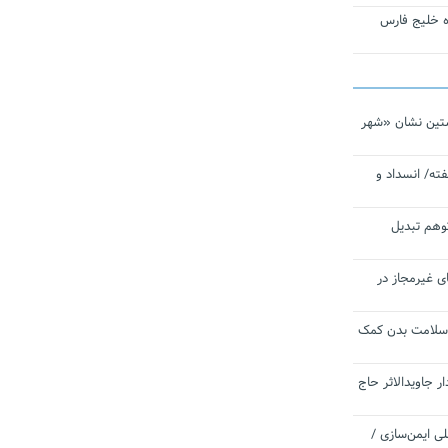
تاره خلیج فارس
تین نشان «شهر
ته/ انسداد و
توهم تبدیل
ی غیرمجاز در
 سلامت بدن کمک
 جاویدالاثر حاج
 به برنامه ملی ایمن‌سازی /