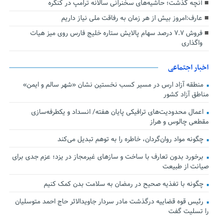
آنچه گذشت؛ حاشیه‌های سخنرانی سالانه ترامپ در کنگره
عارف:امروز بیش از هر زمان به رفاقت ملی نیاز داریم
فروش ۷.۷ درصد سهام پالایش ستاره خلیج فارس روی میز هیات
واگذاری
اخبار اجتماعی
منطقه آزاد ارس در مسیر کسب نخستین نشان «شهر سالم و ایمن»
مناطق آزاد کشور
اعمال محدودیت‌های ترافیکی پایان هفته/ انسداد و یکطرفه‌سازی
مقطعی چالوس و هراز
چگونه مواد روان‌گردان، خاطره را به توهم تبدیل می‌کند
برخورد بدون تعارف با ساخت‌ و سازهای غیرمجاز در یزد؛ عزم جدی برای
صیانت از طبیعت
چگونه با تغذیه صحیح در رمضان به سلامت بدن کمک کنیم
رئیس قوه قضاییه درگذشت مادر سردار جاویدالاثر حاج احمد متوسلیان
را تسلیت گفت