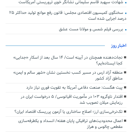
شهادت سپهبد قاسم سلیمانی نشانگر خوی تروریستی آمریکاست
سخنگوی کمیسیون اقتصادی مجلس: قانون رفع موانع تولید حداکثر ۲۵
درصد اجرایی شده است
بررسی فیلم شمس و مولانا مست عشق
اخبار روز
نجات‌دهنده‌ همچنان در آیینه است/ ۱۴ سال بعد از اسکارِ «جدایی»
کجا ایستاده‌ایم؟
منطقه آزاد ارس در مسیر کسب نخستین نشان «شهر سالم و ایمن»
مناطق آزاد کشور
پیت هگست: صنعت دفاعی آمریکا به تقویت فوری نیاز دارد
اقتدار ناوگروه ۱۰۳ در مأموریت‌ اقیانوسی/ ۵ درخواست ایران در
رزمایش میلان تصویب شد
تک‌نرخی‌سازی ارز؛ اصلاح ساختاری یا آزمون پرریسک اقتصاد ایران؟
اعمال محدودیت‌های ترافیکی پایان هفته/ انسداد و یکطرفه‌سازی
مقطعی چالوس و هراز