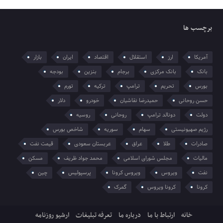
برچسب ها
آمریکا
ارز
استقلال
اقتصاد
ایران
بازار
بانک
بانک مرکزی
برجام
بنزین
بودجه
بورس
تحریم
ترامپ
ترکیه
تورم
حسن روحانی
حمیدرضا نقاشیان
خودرو
دلار
دولت
دونالد ترامپ
روحانی
روسیه
رژیم صهیونیستی
سهام
سوریه
شاخص بورس
صادرات
طلا
عراق
عربستان سعودی
قیمت نفت
مالیات
مجلس شورای اسلامی
محمد جواد ظریف
مسکن
نفت
ویروس
ویروس کرونا
پرسپولیس
چین
کرونا
کرونا ویروس
گمرک
خانه
ارتباط با ما
درباره ما
تعرفه تبلیغات
ارشیو روزنامه