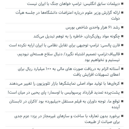
دیپلمات سابق انگلیس:‌ ترامپ خواهان جنگ با ایران نیست
ارائه گزارش وزیر علوم درباره اعتراضات دانشگاه‌ها در جلسه هیأت
دولت
رشد ۶۱ هزار واحدی شاخص بورس
چگونه مواد روان‌گردان، خاطره را به توهم تبدیل می‌کند
فارن پالسی: ترامپ توجیهی برای تقابل نظامی با ایران ارایه نکرده است
قالیباف:ترامپ تصمیم اشتباه نگیرد/ دنبال سلاح هسته‌ای نبودیم،
نیستیم و نخواهیم بود
آستانه الزام به دریافت صورت های مالی به ۱۰۰ میلیارد ریال برای
اعطای تسهیلات افزایش یافت
کره‌ای‌ها با تولید مواد اصلی نمایشگرها بازار تلویزیون را تغییر می‌دهند
پشت‌پرده تمدید قرارداد پرسپولیس با اوسمار؛ پای یحیی در میان است!
توقع ما، توجه داوران به فیلم مستقل «بیلبورد» بود /اکران در تابستان
آینده
برخورد بدون تعارف با ساخت‌ و سازهای غیرمجاز در یزد؛ عزم جدی
برای صیانت از طبیعت