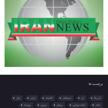
برچسب ها
آمریکا
ارز
استقلال
اقتصاد
ایران
بازار
بانک
بانک مرکزی
برجام
بنزین
بودجه