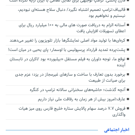
فارن پالسی: ترامپ توجیهی برای تقابل نظامی با ایران ارایه نکرده است
قالیباف:ترامپ تصمیم اشتباه نگیرد/ دنبال سلاح هسته‌ای نبودیم،
نیستیم و نخواهیم بود
آستانه الزام به دریافت صورت های مالی به ۱۰۰ میلیارد ریال برای
اعطای تسهیلات افزایش یافت
کره‌ای‌ها با تولید مواد اصلی نمایشگرها بازار تلویزیون را تغییر می‌دهند
پشت‌پرده تمدید قرارداد پرسپولیس با اوسمار؛ پای یحیی در میان است!
توقع ما، توجه داوران به فیلم مستقل «بیلبورد» بود /اکران در تابستان
آینده
برخورد بدون تعارف با ساخت‌ و سازهای غیرمجاز در یزد؛ عزم جدی
برای صیانت از طبیعت
آنچه گذشت؛ حاشیه‌های سخنرانی سالانه ترامپ در کنگره
عارف:امروز بیش از هر زمان به رفاقت ملی نیاز داریم
فروش ۷.۷ درصد سهام پالایش ستاره خلیج فارس روی میز هیات
واگذاری
اخبار اجتماعی