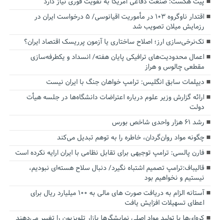
پیت هگست: صنعت دفاعی آمریکا به تقویت فوری نیاز دارد
اقتدار ناوگروه ۱۰۳ در مأموریت‌ اقیانوسی/ ۵ درخواست ایران در
رزمایش میلان تصویب شد
تک‌نرخی‌سازی ارز؛ اصلاح ساختاری یا آزمون پرریسک اقتصاد ایران؟
اعمال محدودیت‌های ترافیکی پایان هفته/ انسداد و یکطرفه‌سازی
مقطعی چالوس و هراز
دیپلمات سابق انگلیس:‌ ترامپ خواهان جنگ با ایران نیست
ارائه گزارش وزیر علوم درباره اعتراضات دانشگاه‌ها در جلسه هیأت
دولت
رشد ۶۱ هزار واحدی شاخص بورس
چگونه مواد روان‌گردان، خاطره را به توهم تبدیل می‌کند
فارن پالسی: ترامپ توجیهی برای تقابل نظامی با ایران ارایه نکرده است
قالیباف:ترامپ تصمیم اشتباه نگیرد/ دنبال سلاح هسته‌ای نبودیم،
نیستیم و نخواهیم بود
آستانه الزام به دریافت صورت های مالی به ۱۰۰ میلیارد ریال برای
اعطای تسهیلات افزایش یافت
کره‌ای‌ها با تولید مواد اصلی نمایشگرها بازار تلویزیون را تغییر می‌دهند