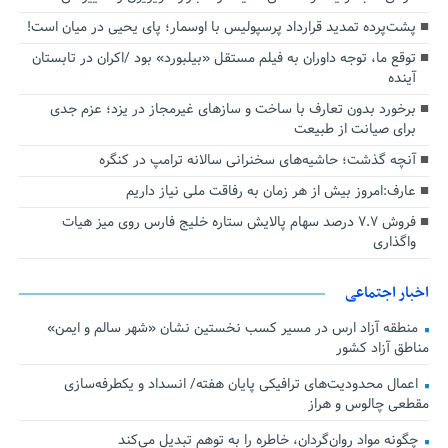
پشت‌پرده تمدید قرارداد پرسپولیس با اوسمار؛ پای یحیی در میان است!
توقع ما، توجه داوران به فیلم مستقل «بیلبورد» بود /اکران در تابستان
آینده
برخورد بدون تعارف با ساخت‌ و سازهای غیرمجاز در یزد؛ عزم جدی
برای صیانت از طبیعت
آنچه گذشت؛ حاشیه‌های سخنرانی سالانه ترامپ در کنگره
عارف:امروز بیش از هر زمان به رفاقت ملی نیاز داریم
فروش ۷.۷ درصد سهام پالایش ستاره خلیج فارس روی میز هیات
واگذاری
اخبار اجتماعی
منطقه آزاد ارس در مسیر کسب نخستین نشان «شهر سالم و ایمن»
مناطق آزاد کشور
اعمال محدودیت‌های ترافیکی پایان هفته/ انسداد و یکطرفه‌سازی
مقطعی چالوس و هراز
چگونه مواد روان‌گردان، خاطره را به توهم تبدیل می‌کند