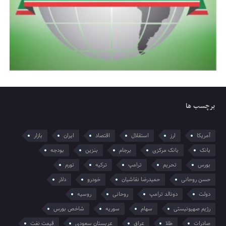
برچسب ها
آمریکا
ارز
استقلال
اقتصاد
ایران
بازار
بانک
بانک مرکزی
برجام
بنزین
بودجه
بورس
تحریم
ترامپ
ترکیه
تورم
حسن روحانی
حمیدرضا نقاشیان
خودرو
دلار
دولت
دونالد ترامپ
روحانی
روسیه
رژیم صهیونیستی
سهام
سوریه
شاخص بورس
صادرات
طلا
عراق
عربستان سعودی
قیمت نفت