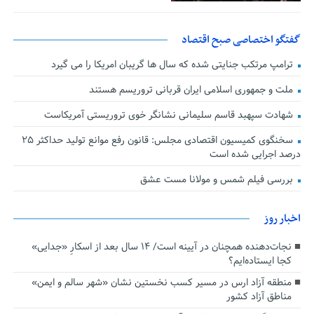
گفتگو اختصاصی صبح اقتصاد
ترامپ مرتکب جنایتی شده که سال ها گریبان امریکا را می گیرد
ملت و جمهوری اسلامی ایران قربانی تروریسم هستند
شهادت سپهبد قاسم سلیمانی نشانگر خوی تروریستی آمریکاست
سخنگوی کمیسیون اقتصادی مجلس: قانون رفع موانع تولید حداکثر ۲۵
درصد اجرایی شده است
بررسی فیلم شمس و مولانا مست عشق
اخبار روز
نجات‌دهنده‌ همچنان در آیینه است/ ۱۴ سال بعد از اسکارِ «جدایی»
کجا ایستاده‌ایم؟
منطقه آزاد ارس در مسیر کسب نخستین نشان «شهر سالم و ایمن»
مناطق آزاد کشور