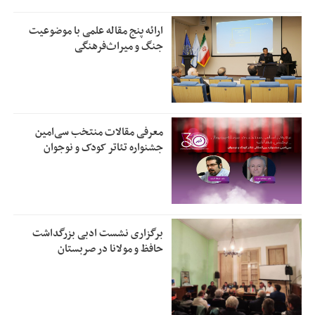
ارائه پنج مقاله علمی با موضوعیت
جنگ و میراث‌فرهنگی
معرفی مقالات منتخب سی‌امین
جشنواره تئاتر کودک و نوجوان
برگزاری نشست ادبی بزرگداشت
حافظ و مولانا در صربستان