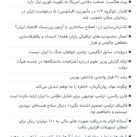
پیت هگست: صنعت دفاعی آمریکا به تقویت فوری نیاز دارد
اقتدار ناوگروه ۱۰۳ در مأموریت‌ اقیانوسی/ ۵ درخواست ایران در
رزمایش میلان تصویب شد
تک‌نرخی‌سازی ارز؛ اصلاح ساختاری یا آزمون پرریسک اقتصاد ایران؟
اعمال محدودیت‌های ترافیکی پایان هفته/ انسداد و یکطرفه‌سازی
مقطعی چالوس و هراز
دیپلمات سابق انگلیس:‌ ترامپ خواهان جنگ با ایران نیست
ارائه گزارش وزیر علوم درباره اعتراضات دانشگاه‌ها در جلسه هیأت
دولت
رشد ۶۱ هزار واحدی شاخص بورس
چگونه مواد روان‌گردان، خاطره را به توهم تبدیل می‌کند
فارن پالسی: ترامپ توجیهی برای تقابل نظامی با ایران ارایه نکرده است
قالیباف:ترامپ تصمیم اشتباه نگیرد/ دنبال سلاح هسته‌ای نبودیم،
نیستیم و نخواهیم بود
آستانه الزام به دریافت صورت های مالی به ۱۰۰ میلیارد ریال برای
اعطای تسهیلات افزایش یافت
کره‌ای‌ها با تولید مواد اصلی نمایشگرها بازار تلویزیون را تغییر می‌دهند