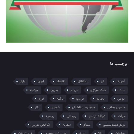
برچسب ها
آمریکا
ارز
استقلال
اقتصاد
ایران
بازار
بانک
بانک مرکزی
برجام
بنزین
بودجه
بورس
تحریم
ترامپ
ترکیه
تورم
حسن روحانی
حمیدرضا نقاشیان
خودرو
دلار
دولت
دونالد ترامپ
روحانی
روسیه
رژیم صهیونیستی
سهام
سوریه
شاخص بورس
صادرات
طلا
عراق
عربستان سعودی
قیمت نفت