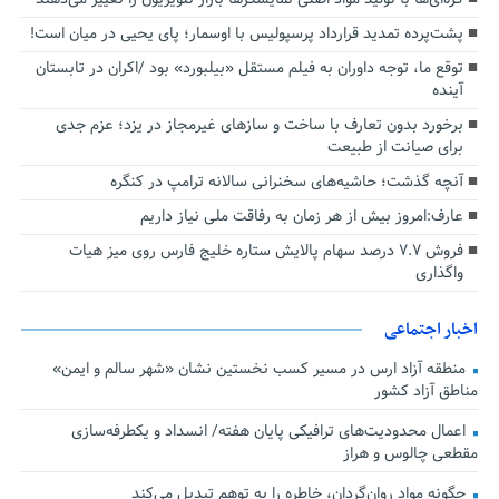
پشت‌پرده تمدید قرارداد پرسپولیس با اوسمار؛ پای یحیی در میان است!
توقع ما، توجه داوران به فیلم مستقل «بیلبورد» بود /اکران در تابستان
آینده
برخورد بدون تعارف با ساخت‌ و سازهای غیرمجاز در یزد؛ عزم جدی
برای صیانت از طبیعت
آنچه گذشت؛ حاشیه‌های سخنرانی سالانه ترامپ در کنگره
عارف:امروز بیش از هر زمان به رفاقت ملی نیاز داریم
فروش ۷.۷ درصد سهام پالایش ستاره خلیج فارس روی میز هیات
واگذاری
اخبار اجتماعی
منطقه آزاد ارس در مسیر کسب نخستین نشان «شهر سالم و ایمن»
مناطق آزاد کشور
اعمال محدودیت‌های ترافیکی پایان هفته/ انسداد و یکطرفه‌سازی
مقطعی چالوس و هراز
چگونه مواد روان‌گردان، خاطره را به توهم تبدیل می‌کند