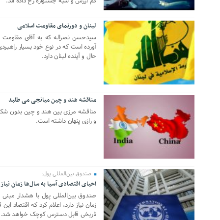
کم ارزش و شبه جشنواره رخ داده اند."
لبنان و دورنمای مقاومت اسلامی
03 سپتامبر 2020
سیدحسن نصراله که به آقای مقاومت م
آورده است که در نوع خود بسیار راهبرد
حال و آینده لبنان دارد.
مناقشه هند و چین میانجی می طلبد
15 جولای 2020
مناقشه مرزی بین هند و چین بدون شک 
و رازی پنهان داشته است.
صندوق بین‌المللی پول:
احیای اقتصادی آسیا به سال‌ها زمان نیاز 
02 جولای 2020
صندوق بین‌المللی پول با هشدار مبنی بر
زمان نیاز دارد، اعلام کرد که اقتصاد این
تاریخی قابل دسترس کوچک خواهد شد.