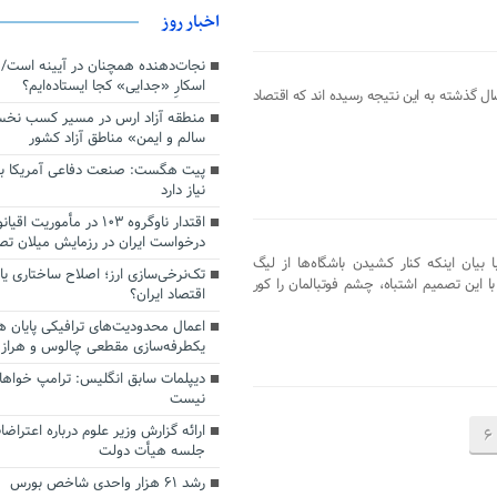
اخبار روز
اسکارِ «جدایی» کجا ایستاده‌ایم؟
ناسان متعددی درجهان در طول ۱۰ سال گذشته به این نتیجه رسیده اند که اقتصاد
منطقه آزاد ارس در مسیر کسب نخ
سالم و ایمن» مناطق آزاد کشور
پیت هگست: صنعت دفاعی آمریکا به
نیاز دارد
درخواست ایران در رزمایش میلان ت
 بیان اینکه کنار کشیدن باشگاه‌ها از لیگ
تک‌نرخی‌سازی ارز؛ اصلاح ساختاری ی
با این تصمیم اشتباه، چشم فوتبالمان را کور
اقتصاد ایران؟
اعمال محدودیت‌های ترافیکی پایان ه
یکطرفه‌سازی مقطعی چالوس و هراز
دیپلمات سابق انگلیس:‌ ترامپ خواها
نیست
ارائه گزارش وزیر علوم درباره اعتراضا
6
جلسه هیأت دولت
رشد ۶۱ هزار واحدی شاخص بورس