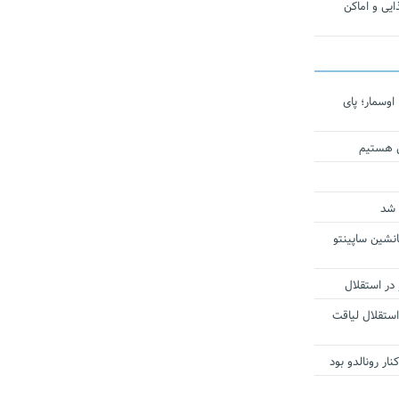
یی و اماکن
اوسمار؛ پای
ی هستیم
 شد
انشین ساپینتو
 در استقلال
استقلال لیاقت
ار رونالدو بود