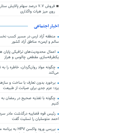
فروش ۷.۷ درصد سهام پالایش س
روی میز هیات واگذاری
اخبار اجتماعی
منطقه آزاد ارس در مسیر کسب نخس
سالم و ایمن» مناطق آزاد کشور
اعمال محدودیت‌های ترافیکی پایان هف
یکطرفه‌سازی مقطعی چالوس و هراز
چگونه مواد روان‌گردان، خاطره را به 
می‌کند
برخورد بدون تعارف با ساخت‌ و سازها
یزد؛ عزم جدی برای صیانت از طبیعت
چگونه با تغذیه صحیح در رمضان به
کنیم
رئیس قوه قضاییه درگذشت مادر سردار
احمد متوسلیان را تسلیت گفت
بررسی ورود واکسن HPV