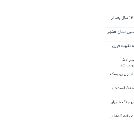
نجات‌دهنده‌ همچنان در آیینه است/ ۱۴ سال بعد از
ستین نشان «شهر
 تقویت فوری
اقتدار ناوگروه ۱۰۳ در مأموریت‌ اقیانوسی/ ۵
صویب شد
ا آزمون پرریسک
فته/ انسداد و
ن جنگ با ایران
ت دانشگاه‌ها در