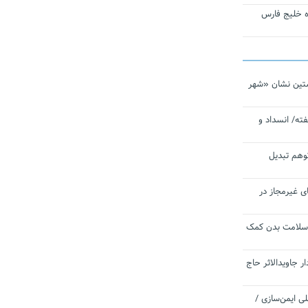
تاره خلیج فارس
تین نشان «شهر
ته/ انسداد و
توهم تبدیل
ی غیرمجاز در
 سلامت بدن کمک
 جاویدالاثر حاج
 به برنامه ملی ایمن‌سازی /