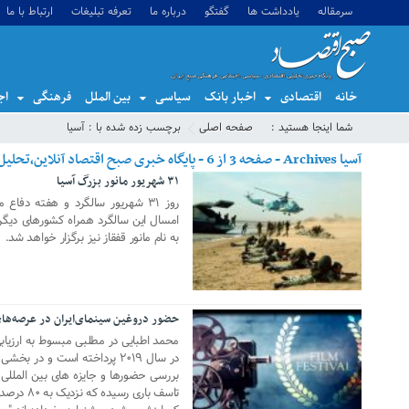
سرمقاله
یادداشت ها
گفتگو
درباره ما
تعرفه تبلیغات
ارتباط با ما
خانه
اقتصادی
اخبار بانک
سیاسی
بین الملل
فرهنگی
اج
شما اینجا هستید :
صفحه اصلی
برچسب زده شده با : آسیا
آسیا Archives - صفحه 3 از 6 - پایگاه خبری صبح اقتصاد آنلاین،تحلیل اقتصادی،اخبار اقتصادی
۳۱ شهریور مانور بزرگ آسیا
16 سپتامبر 2020
روز ۳۱ شهریور سالگرد و هفته دف
امسال این سالگرد همراه کشورهای دیگ
به نام مانور قفقاز نیز برگزار خواهد شد.
حضور دروغین سینمای‌ایران در عرصه‌های 
08 سپتامبر 2020
محمد اطبایی در مطلبی مبسوط به ارزیاب
در سال ۲۰۱۹ پرداخته است و در
بررسی حضورها و جایزه های بین المللی 
تاسف باری 