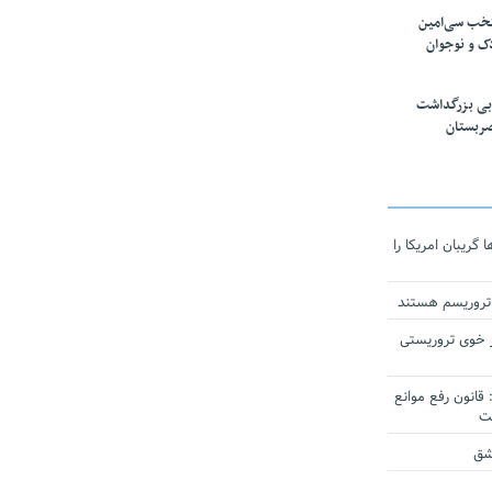
تخب سی‌امین
ک و نوجوان
بی بزرگداشت
صربستان
ریبان امریکا را
 تروریسم هستند
 خوی تروریستی
انون رفع موانع
شق