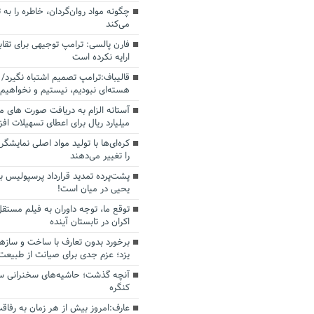
چگونه مواد روان‌گردان، خاطره را به 
می‌کند
فارن پالسی: ترامپ توجیهی برای تقابل
ارایه نکرده است
قالیباف:ترامپ تصمیم اشتباه نگیرد/ 
هسته‌ای نبودیم، نیستیم و نخواهیم 
میلیارد ریال برای اعطای تسهیلات اف
کره‌ای‌ها با تولید مواد اصلی نمایشگره
را تغییر می‌دهند
پشت‌پرده تمدید قرارداد پرسپولیس با
یحیی در میان است!
توقع ما، توجه داوران به فیلم مستقل
اکران در تابستان آینده
برخورد بدون تعارف با ساخت‌ و سازه
یزد؛ عزم جدی برای صیانت از طبیعت
آنچه گذشت؛ حاشیه‌های سخنرانی سال
کنگره
عارف:امروز بیش از هر زمان به رفاقت