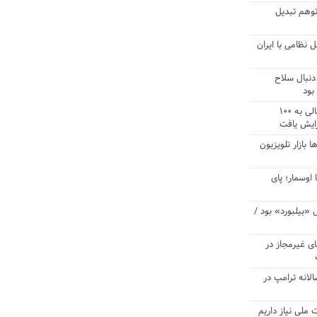
توهم تبدیل
 نظامی با ایران
دنبال سلاح
بود
آستانه الزام به دریافت صورت های مالی به ۱۰۰
زایش یافت
ا بازار تلویزیون
 اوسمار؛ پای
 «بیلبورد» بود /
ای غیرمجاز در
انه ترامپ در
 ملی نیاز داریم