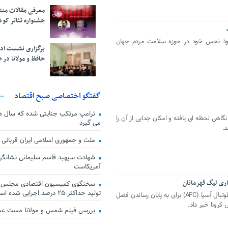
معرفی مقالات من
جشنواره تئاتر کود
فوذ نحس خود در حوزه سلامت مردم جهان
برگزاری نشست اد
حافظ و مولانا در 
گفتگو اختصاصی صبح اقتصاد
ترامپ مرتکب جنایتی شده که سال ها گ
نگاهی لحظه ای یافته و امکان جدایی از آن را
می گیرد
د.
ملت و جمهوری اسلامی ایران قربانی
شهادت سپهبد قاسم سلیمانی نشانگر
آمریکاست
سخنگوی کمیسیون اقتصادی مجلس: ق
تولید حداکثر ۲۵ درصد اجرایی شده است
یک روزنامه قطری از اصرار کنفدراسیون فوتبال آسیا (AFC) برای به پایان رساندن فصل
کرونا خبر داد.
بررسی فیلم شمس و مولانا مست ع