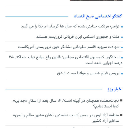
گفتگو اختصاصی صبح اقتصاد
ترامپ مرتکب جنایتی شده که سال ها گریبان امریکا را می گیرد
ملت و جمهوری اسلامی ایران قربانی تروریسم هستند
شهادت سپهبد قاسم سلیمانی نشانگر خوی تروریستی آمریکاست
سخنگوی کمیسیون اقتصادی مجلس: قانون رفع موانع تولید حداکثر ۲۵
درصد اجرایی شده است
بررسی فیلم شمس و مولانا مست عشق
اخبار روز
نجات‌دهنده‌ همچنان در آیینه است/ ۱۴ سال بعد از اسکارِ «جدایی»
کجا ایستاده‌ایم؟
منطقه آزاد ارس در مسیر کسب نخستین نشان «شهر سالم و ایمن»
مناطق آزاد کشور