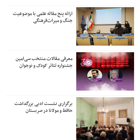
ارائه پنج مقاله علمی با موضوعیت
جنگ و میراث‌فرهنگی
معرفی مقالات منتخب سی‌امین
جشنواره تئاتر کودک و نوجوان
برگزاری نشست ادبی بزرگداشت
حافظ و مولانا در صربستان