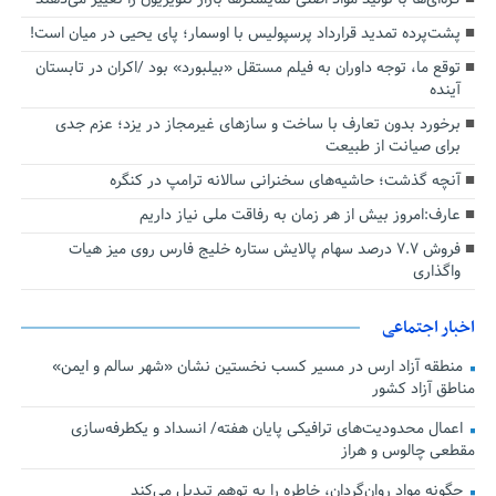
پشت‌پرده تمدید قرارداد پرسپولیس با اوسمار؛ پای یحیی در میان است!
توقع ما، توجه داوران به فیلم مستقل «بیلبورد» بود /اکران در تابستان
آینده
برخورد بدون تعارف با ساخت‌ و سازهای غیرمجاز در یزد؛ عزم جدی
برای صیانت از طبیعت
آنچه گذشت؛ حاشیه‌های سخنرانی سالانه ترامپ در کنگره
عارف:امروز بیش از هر زمان به رفاقت ملی نیاز داریم
فروش ۷.۷ درصد سهام پالایش ستاره خلیج فارس روی میز هیات
واگذاری
اخبار اجتماعی
منطقه آزاد ارس در مسیر کسب نخستین نشان «شهر سالم و ایمن»
مناطق آزاد کشور
اعمال محدودیت‌های ترافیکی پایان هفته/ انسداد و یکطرفه‌سازی
مقطعی چالوس و هراز
چگونه مواد روان‌گردان، خاطره را به توهم تبدیل می‌کند