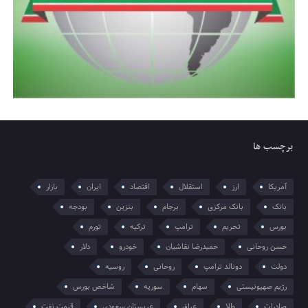
برچسب ها
آمریکا
ارز
استقلال
اقتصاد
ایران
بازار
بانک
بانک مرکزی
برجام
بنزین
بودجه
بورس
تحریم
ترامپ
ترکیه
تورم
حسن روحانی
حمیدرضا نقاشیان
خودرو
دلار
دولت
دونالد ترامپ
روحانی
روسیه
رژیم صهیونیستی
سهام
سوریه
شاخص بورس
صادرات
طلا
عراق
عربستان سعودی
قیمت نفت