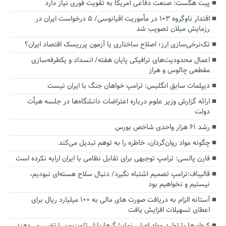
پیت هگست: صنعت دفاعی آمریکا به تقویت فوری نیاز دارد
اقتدار ناوگروه ۱۰۳ در مأموریت‌ اقیانوسی/ ۵ درخواست ایران در
رزمایش میلان تصویب شد
تک‌نرخی‌سازی ارز؛ اصلاح ساختاری یا آزمون پرریسک اقتصاد ایران؟
اعمال محدودیت‌های ترافیکی پایان هفته/ انسداد و یکطرفه‌سازی
مقطعی چالوس و هراز
دیپلمات سابق انگلیس:‌ ترامپ خواهان جنگ با ایران نیست
ارائه گزارش وزیر علوم درباره اعتراضات دانشگاه‌ها در جلسه هیأت
دولت
رشد ۶۱ هزار واحدی شاخص بورس
چگونه مواد روان‌گردان، خاطره را به توهم تبدیل می‌کند
فارن پالسی: ترامپ توجیهی برای تقابل نظامی با ایران ارایه نکرده است
قالیباف:ترامپ تصمیم اشتباه نگیرد/ دنبال سلاح هسته‌ای نبودیم،
نیستیم و نخواهیم بود
آستانه الزام به دریافت صورت های مالی به ۱۰۰ میلیارد ریال برای
اعطای تسهیلات افزایش یافت
کره‌ای‌ها با تولید مواد اصلی نمایشگرها بازار تلویزیون را تغییر می‌دهند