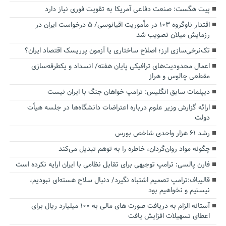
پیت هگست: صنعت دفاعی آمریکا به تقویت فوری نیاز دارد
اقتدار ناوگروه ۱۰۳ در مأموریت‌ اقیانوسی/ ۵ درخواست ایران در
رزمایش میلان تصویب شد
تک‌نرخی‌سازی ارز؛ اصلاح ساختاری یا آزمون پرریسک اقتصاد ایران؟
اعمال محدودیت‌های ترافیکی پایان هفته/ انسداد و یکطرفه‌سازی
مقطعی چالوس و هراز
دیپلمات سابق انگلیس:‌ ترامپ خواهان جنگ با ایران نیست
ارائه گزارش وزیر علوم درباره اعتراضات دانشگاه‌ها در جلسه هیأت
دولت
رشد ۶۱ هزار واحدی شاخص بورس
چگونه مواد روان‌گردان، خاطره را به توهم تبدیل می‌کند
فارن پالسی: ترامپ توجیهی برای تقابل نظامی با ایران ارایه نکرده است
قالیباف:ترامپ تصمیم اشتباه نگیرد/ دنبال سلاح هسته‌ای نبودیم،
نیستیم و نخواهیم بود
آستانه الزام به دریافت صورت های مالی به ۱۰۰ میلیارد ریال برای
اعطای تسهیلات افزایش یافت