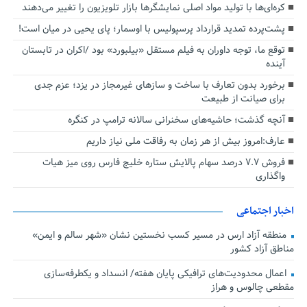
کره‌ای‌ها با تولید مواد اصلی نمایشگرها بازار تلویزیون را تغییر می‌دهند
پشت‌پرده تمدید قرارداد پرسپولیس با اوسمار؛ پای یحیی در میان است!
توقع ما، توجه داوران به فیلم مستقل «بیلبورد» بود /اکران در تابستان
آینده
برخورد بدون تعارف با ساخت‌ و سازهای غیرمجاز در یزد؛ عزم جدی
برای صیانت از طبیعت
آنچه گذشت؛ حاشیه‌های سخنرانی سالانه ترامپ در کنگره
عارف:امروز بیش از هر زمان به رفاقت ملی نیاز داریم
فروش ۷.۷ درصد سهام پالایش ستاره خلیج فارس روی میز هیات
واگذاری
اخبار اجتماعی
منطقه آزاد ارس در مسیر کسب نخستین نشان «شهر سالم و ایمن»
مناطق آزاد کشور
اعمال محدودیت‌های ترافیکی پایان هفته/ انسداد و یکطرفه‌سازی
مقطعی چالوس و هراز