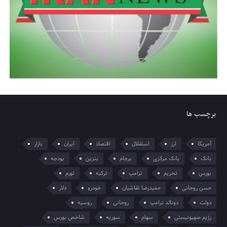
برچسب ها
آمریکا
ارز
استقلال
اقتصاد
ایران
بازار
بانک
بانک مرکزی
برجام
بنزین
بودجه
بورس
تحریم
ترامپ
ترکیه
تورم
حسن روحانی
حمیدرضا نقاشیان
خودرو
دلار
دولت
دونالد ترامپ
روحانی
روسیه
رژیم صهیونیستی
سهام
سوریه
شاخص بورس