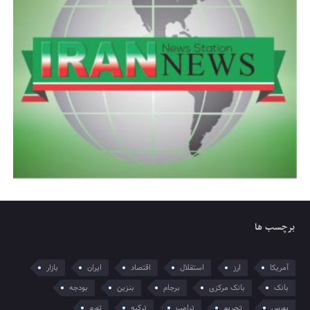
برچسب ها
آمریکا
ارز
استقلال
اقتصاد
ایران
بازار
بانک
بانک مرکزی
برجام
بنزین
بودجه
بورس
تحریم
ترامپ
ترکیه
تورم