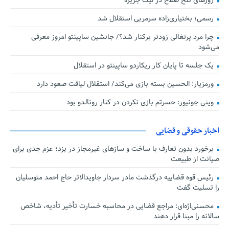
روزهای تلخ صلاح در لیگ جزیره
رسمی؛ بختیاری‌زاده سرمربی استقلال شد
چرا مرد پرتغالی زودتر برکنار شد؟/ جانشین ساپینتو امروز معرفی
می‌شود
یک جلسه تا پایان کار ریکاردو ساپینتو در استقلال
ورمزیار: الحسین بسته بازی می‌کند/ استقلال لیاقت صعود دارد
وینی جونیور: حسرتم بازی نکردن در کنار رونالدو بود
اخبار حقوقی و قضایی
برخورد بدون تعارف با ساخت‌ و سازهای غیرمجاز در یزد؛ عزم جدی برای
صیانت از طبیعت
رئیس قوه قضاییه درگذشت مادر سردار جاویدالاثر حاج احمد متوسلیان
را تسلیت گفت
محسنی‌اژه‌ای: مراجع قضایی در محاسبه خسارت تأخیر تأدیه، شاخص
سالانه را مبنا قرار دهند