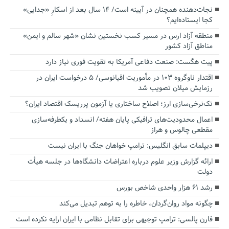
نجات‌دهنده‌ همچنان در آیینه است/ ۱۴ سال بعد از اسکارِ «جدایی»
کجا ایستاده‌ایم؟
منطقه آزاد ارس در مسیر کسب نخستین نشان «شهر سالم و ایمن»
مناطق آزاد کشور
پیت هگست: صنعت دفاعی آمریکا به تقویت فوری نیاز دارد
اقتدار ناوگروه ۱۰۳ در مأموریت‌ اقیانوسی/ ۵ درخواست ایران در
رزمایش میلان تصویب شد
تک‌نرخی‌سازی ارز؛ اصلاح ساختاری یا آزمون پرریسک اقتصاد ایران؟
اعمال محدودیت‌های ترافیکی پایان هفته/ انسداد و یکطرفه‌سازی
مقطعی چالوس و هراز
دیپلمات سابق انگلیس:‌ ترامپ خواهان جنگ با ایران نیست
ارائه گزارش وزیر علوم درباره اعتراضات دانشگاه‌ها در جلسه هیأت
دولت
رشد ۶۱ هزار واحدی شاخص بورس
چگونه مواد روان‌گردان، خاطره را به توهم تبدیل می‌کند
فارن پالسی: ترامپ توجیهی برای تقابل نظامی با ایران ارایه نکرده است