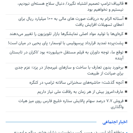
قالیباف:ترامپ تصمیم اشتباه نگیرد/ دنبال سلاح هسته‌ای نبودیم،
نیستیم و نخواهیم بود
آستانه الزام به دریافت صورت های مالی به ۱۰۰ میلیارد ریال برای
اعطای تسهیلات افزایش یافت
کره‌ای‌ها با تولید مواد اصلی نمایشگرها بازار تلویزیون را تغییر می‌دهند
پشت‌پرده تمدید قرارداد پرسپولیس با اوسمار؛ پای یحیی در میان است!
توقع ما، توجه داوران به فیلم مستقل «بیلبورد» بود /اکران در تابستان
آینده
برخورد بدون تعارف با ساخت‌ و سازهای غیرمجاز در یزد؛ عزم جدی
برای صیانت از طبیعت
آنچه گذشت؛ حاشیه‌های سخنرانی سالانه ترامپ در کنگره
عارف:امروز بیش از هر زمان به رفاقت ملی نیاز داریم
فروش ۷.۷ درصد سهام پالایش ستاره خلیج فارس روی میز هیات
واگذاری
اخبار اجتماعی
منطقه آزاد ارس در مسیر کسب نخستین نشان «شهر سالم و ایمن»