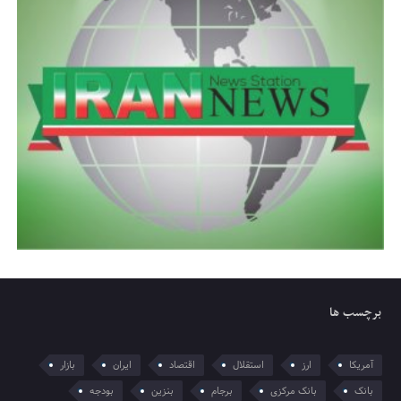
برچسب ها
آمریکا
ارز
استقلال
اقتصاد
ایران
بازار
بانک
بانک مرکزی
برجام
بنزین
بودجه