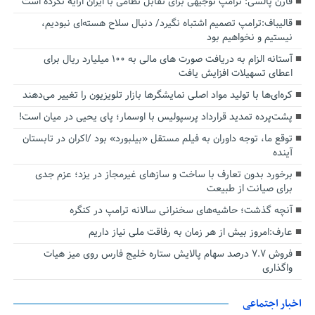
فارن پالسی: ترامپ توجیهی برای تقابل نظامی با ایران ارایه نکرده است
قالیباف:ترامپ تصمیم اشتباه نگیرد/ دنبال سلاح هسته‌ای نبودیم،
نیستیم و نخواهیم بود
آستانه الزام به دریافت صورت های مالی به ۱۰۰ میلیارد ریال برای
اعطای تسهیلات افزایش یافت
کره‌ای‌ها با تولید مواد اصلی نمایشگرها بازار تلویزیون را تغییر می‌دهند
پشت‌پرده تمدید قرارداد پرسپولیس با اوسمار؛ پای یحیی در میان است!
توقع ما، توجه داوران به فیلم مستقل «بیلبورد» بود /اکران در تابستان
آینده
برخورد بدون تعارف با ساخت‌ و سازهای غیرمجاز در یزد؛ عزم جدی
برای صیانت از طبیعت
آنچه گذشت؛ حاشیه‌های سخنرانی سالانه ترامپ در کنگره
عارف:امروز بیش از هر زمان به رفاقت ملی نیاز داریم
فروش ۷.۷ درصد سهام پالایش ستاره خلیج فارس روی میز هیات
واگذاری
اخبار اجتماعی