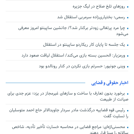
روزهای تلخ صلاح در لیگ جزیره
رسمی؛ بختیاری‌زاده سرمربی استقلال شد
چرا مرد پرتغالی زودتر برکنار شد؟/ جانشین ساپینتو امروز معرفی
می‌شود
یک جلسه تا پایان کار ریکاردو ساپینتو در استقلال
ورمزیار: الحسین بسته بازی می‌کند/ استقلال لیاقت صعود دارد
وینی جونیور: حسرتم بازی نکردن در کنار رونالدو بود
اخبار حقوقی و قضایی
برخورد بدون تعارف با ساخت‌ و سازهای غیرمجاز در یزد؛ عزم جدی برای
صیانت از طبیعت
رئیس قوه قضاییه درگذشت مادر سردار جاویدالاثر حاج احمد متوسلیان
را تسلیت گفت
محسنی‌اژه‌ای: مراجع قضایی در محاسبه خسارت تأخیر تأدیه، شاخص
سالانه را مبنا قرار دهند