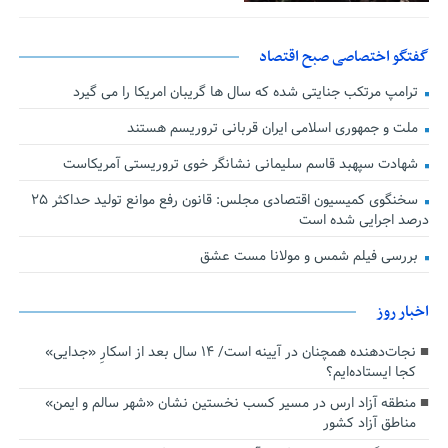
گفتگو اختصاصی صبح اقتصاد
ترامپ مرتکب جنایتی شده که سال ها گریبان امریکا را می گیرد
ملت و جمهوری اسلامی ایران قربانی تروریسم هستند
شهادت سپهبد قاسم سلیمانی نشانگر خوی تروریستی آمریکاست
سخنگوی کمیسیون اقتصادی مجلس: قانون رفع موانع تولید حداکثر ۲۵
درصد اجرایی شده است
بررسی فیلم شمس و مولانا مست عشق
اخبار روز
نجات‌دهنده‌ همچنان در آیینه است/ ۱۴ سال بعد از اسکارِ «جدایی»
کجا ایستاده‌ایم؟
منطقه آزاد ارس در مسیر کسب نخستین نشان «شهر سالم و ایمن»
مناطق آزاد کشور