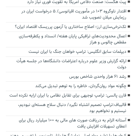
پیت هگست: صنعت دفاعی آمریکا به تقویت فوری نیاز دارد
اقتدار ناوگروه ۱۰۳ در مأموریت‌ اقیانوسی/ ۵ درخواست ایران در
رزمایش میلان تصویب شد
تک‌نرخی‌سازی ارز؛ اصلاح ساختاری یا آزمون پرریسک اقتصاد ایران؟
اعمال محدودیت‌های ترافیکی پایان هفته/ انسداد و یکطرفه‌سازی
مقطعی چالوس و هراز
دیپلمات سابق انگلیس:‌ ترامپ خواهان جنگ با ایران نیست
ارائه گزارش وزیر علوم درباره اعتراضات دانشگاه‌ها در جلسه هیأت
دولت
رشد ۶۱ هزار واحدی شاخص بورس
چگونه مواد روان‌گردان، خاطره را به توهم تبدیل می‌کند
فارن پالسی: ترامپ توجیهی برای تقابل نظامی با ایران ارایه نکرده است
قالیباف:ترامپ تصمیم اشتباه نگیرد/ دنبال سلاح هسته‌ای نبودیم،
نیستیم و نخواهیم بود
آستانه الزام به دریافت صورت های مالی به ۱۰۰ میلیارد ریال برای
اعطای تسهیلات افزایش یافت
کره‌ای‌ها با تولید مواد اصلی نمایشگرها بازار تلویزیون را تغییر می‌دهند