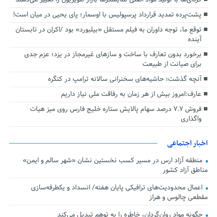
پشت‌پرده تمدید قرارداد پرسپولیس با اوسمار؛ پای یحیی در میان است!
توقع ما، توجه داوران به فیلم مستقل «بیلبورد» بود /اکران در تابستان
آینده
برخورد بدون تعارف با ساخت‌ و سازهای غیرمجاز در یزد؛ عزم جدی
برای صیانت از طبیعت
آنچه گذشت؛ حاشیه‌های سخنرانی سالانه ترامپ در کنگره
عارف:امروز بیش از هر زمان به رفاقت ملی نیاز داریم
فروش ۷.۷ درصد سهام پالایش ستاره خلیج فارس روی میز هیات
واگذاری
اخبار اجتماعی
منطقه آزاد ارس در مسیر کسب نخستین نشان «شهر سالم و ایمن»
مناطق آزاد کشور
اعمال محدودیت‌های ترافیکی پایان هفته/ انسداد و یکطرفه‌سازی
مقطعی چالوس و هراز
چگونه مواد روان‌گردان، خاطره را به توهم تبدیل می‌کند