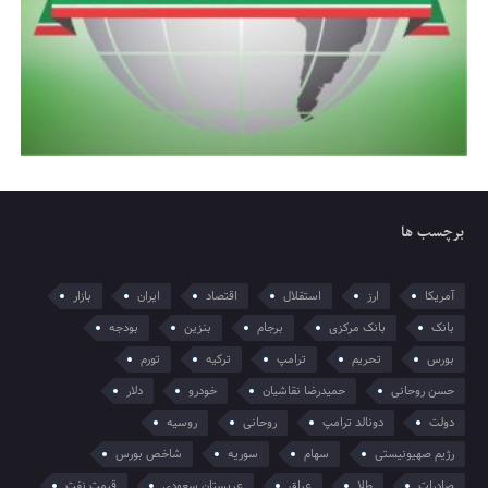
برچسب ها
آمریکا
ارز
استقلال
اقتصاد
ایران
بازار
بانک
بانک مرکزی
برجام
بنزین
بودجه
بورس
تحریم
ترامپ
ترکیه
تورم
حسن روحانی
حمیدرضا نقاشیان
خودرو
دلار
دولت
دونالد ترامپ
روحانی
روسیه
رژیم صهیونیستی
سهام
سوریه
شاخص بورس
صادرات
طلا
عراق
عربستان سعودی
قیمت نفت